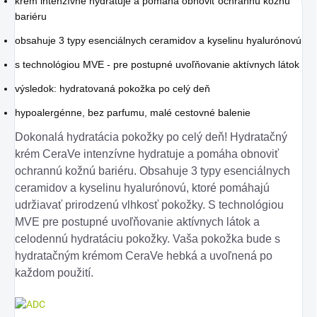
krém intenzívne hydratuje a pomáha obnoviť ochrannú kožnú
bariéru
obsahuje 3 typy esenciálnych ceramidov a kyselinu hyalurónovú
s technológiou MVE - pre postupné uvoľňovanie aktívnych látok
výsledok: hydratovaná pokožka po celý deň
hypoalergénne, bez parfumu, malé cestovné balenie
Dokonalá hydratácia pokožky po celý deň! Hydratačný
krém CeraVe intenzívne hydratuje a pomáha obnoviť
ochrannú kožnú bariéru. Obsahuje 3 typy esenciálnych
ceramidov a kyselinu hyalurónovú, ktoré pomáhajú
udržiavať prirodzenú vlhkosť pokožky. S technológiou
MVE pre postupné uvoľňovanie aktívnych látok a
celodennú hydratáciu pokožky. Vaša pokožka bude s
hydratačným krémom CeraVe hebká a uvoľnená po
každom použití.