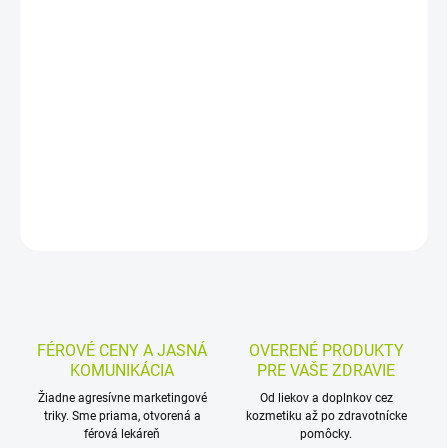
−
+
Pridať do košíka
Hydratačný krém s ceramidmi a kyselinou hyalurónovou na suchú
až veľmi suchú pokožku tváre aj tela. Pomáha hydratovať
pokožku a prispieva k obnove ochrannej kožnej bariéry, bez
parfumácie a s hypoalergénnym zložením.
DETAILNÉ INFORMÁCIE
MOŽNOSTI VRÁTENIA TOVARU
OPÝTAŤ SA
STRÁŽIŤ
FÉROVÉ CENY A JASNÁ
OVERENÉ PRODUKTY
KOMUNIKÁCIA
PRE VAŠE ZDRAVIE
Žiadne agresívne marketingové
Od liekov a doplnkov cez
triky. Sme priama, otvorená a
kozmetiku až po zdravotnícke
férová lekáreň
pomôcky.