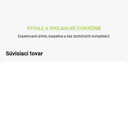
RÝCHLE A SPOĽAHLIVÉ DORUČENIE
Expedované rýchlo, bezpečne a bez zbytočných komplikácií.
Súvisiaci tovar
SKLADOM
SKLADOM
(>5 KS)
(>5 KS)
CERAVE Intenzívne
CERAVE SA