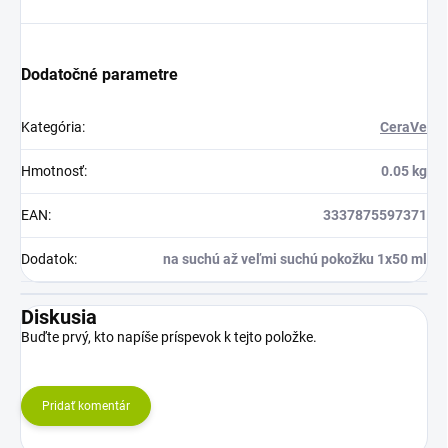
Dodatočné parametre
Kategória
:
CeraVe
Hmotnosť
:
0.05 kg
EAN
:
3337875597371
Dodatok
:
na suchú až veľmi suchú pokožku 1x50 ml
Diskusia
Buďte prvý, kto napíše príspevok k tejto položke.
Pridať komentár