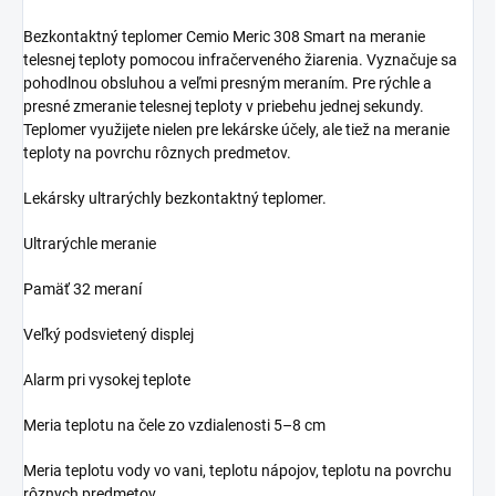
Bezkontaktný teplomer Cemio Meric 308 Smart na meranie
telesnej teploty pomocou infračerveného žiarenia. Vyznačuje sa
pohodlnou obsluhou a veľmi presným meraním. Pre rýchle a
presné zmeranie telesnej teploty v priebehu jednej sekundy.
Teplomer využijete nielen pre lekárske účely, ale tiež na meranie
teploty na povrchu rôznych predmetov.
Lekársky ultrarýchly bezkontaktný teplomer.
Ultrarýchle meranie
Pamäť 32 meraní
Veľký podsvietený displej
Alarm pri vysokej teplote
Meria teplotu na čele zo vzdialenosti 5–8 cm
Meria teplotu vody vo vani, teplotu nápojov, teplotu na povrchu
rôznych predmetov