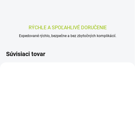
RÝCHLE A SPOĽAHLIVÉ DORUČENIE
Expedované rýchlo, bezpečne a bez zbytočných komplikácií.
Súvisiaci tovar
SKLADOM
SKLADOM
(>5 KS)
(>5 KS)
ALTA HERBA Jazvec
Grippostad C 20 ks
bylinná masť 150ml