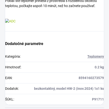
Pokiaľ ste teplomer priniesli z prostredia s rozdielnou okolitou
teplotou, počkajte aspoň 10 minút, než ho začnete používať.
Dodatočné parametre
Kategória
:
Teplomery
Hmotnosť
:
0.2 kg
EAN
:
8594160273579
Dodatok
:
bezkontaktný, model HW-2 (inov.2024) 1x1 ks
ŠÚKL
:
P91711