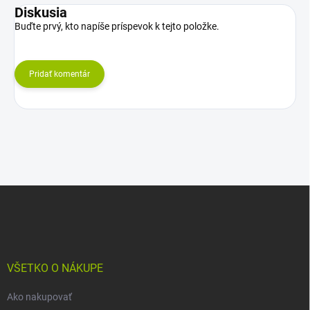
Diskusia
Buďte prvý, kto napíše príspevok k tejto položke.
Pridať komentár
Z
á
p
ä
t
i
VŠETKO O NÁKUPE
e
Ako nakupovať