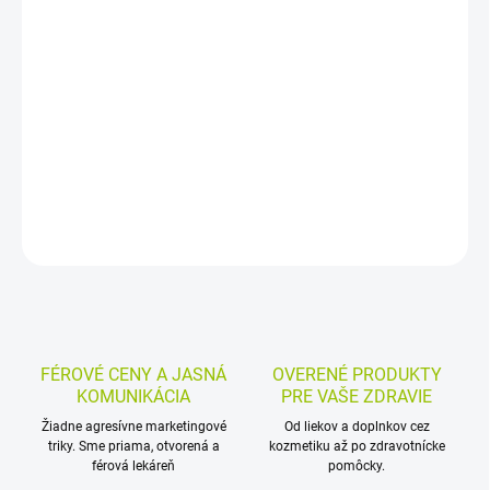
Bezkontaktný infračervený teplomer na rýchle meranie telesnej
teploty aj teploty povrchu predmetov. Meria v priebehu jednej
sekundy, má pamäť 32 meraní, veľký podsvietený displej a alarm
pri vysokej teplote.
DETAILNÉ INFORMÁCIE
MOŽNOSTI VRÁTENIA TOVARU
OPÝTAŤ SA
STRÁŽIŤ
FÉROVÉ CENY A JASNÁ
OVERENÉ PRODUKTY
KOMUNIKÁCIA
PRE VAŠE ZDRAVIE
Žiadne agresívne marketingové
Od liekov a doplnkov cez
triky. Sme priama, otvorená a
kozmetiku až po zdravotnícke
férová lekáreň
pomôcky.