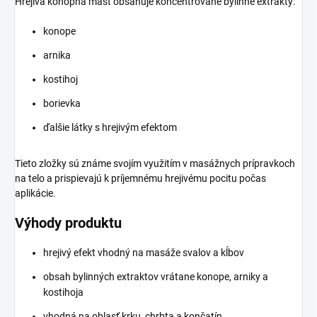
Hrejivá konopná masť obsahuje koncentrované bylinné extrakty:
konope
arnika
kostihoj
borievka
ďalšie látky s hrejivým efektom
Tieto zložky sú známe svojím využitím v masážnych prípravkoch
na telo a prispievajú k príjemnému hrejivému pocitu počas
aplikácie.
Výhody produktu
hrejivý efekt vhodný na masáže svalov a kĺbov
obsah bylinných extraktov vrátane konope, arniky a
kostihoja
vhodná na oblasť krku, chrbta a končatín