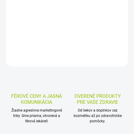
Chladivá konopná masť na masáž pokožky v oblasti kĺbov, krku,
chrbta a svalov. Nanáša sa v tenkej vrstve a jemne sa vmasíruje
do pokožky určeného miesta.
DETAILNÉ INFORMÁCIE
MOŽNOSTI VRÁTENIA TOVARU
OPÝTAŤ SA
STRÁŽIŤ
FÉROVÉ CENY A JASNÁ
OVERENÉ PRODUKTY
KOMUNIKÁCIA
PRE VAŠE ZDRAVIE
Žiadne agresívne marketingové
Od liekov a doplnkov cez
triky. Sme priama, otvorená a
kozmetiku až po zdravotnícke
férová lekáreň
pomôcky.