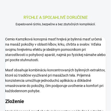
RÝCHLE A SPOĽAHLIVÉ DORUČENIE
Expedované rýchlo, bezpečne a bez zbytočných komplikácií.
Cemio Kamzíková konopná masť hrejivá je bylinná masť určená
na masáž pokožky v oblasti kĺbov, krku, chrbta a svalov. Vďaka
svojmu hrejivému efektu je ideálnym pomocníkom pri
starostlivosti o pohybový aparát, najmä po fyzickej námahe alebo
pri pocite stuhnutosti.
Masť obsahuje kombináciu koncentrovaných bylinných extraktov,
ktoré sú tradične využívané pri masážach tela. Príjemná
konzistencia umožňuje jednoduchú aplikáciu a dôkladné
vmasírovanie do pokožky, čím podporuje uvoľnenie a komfort pri
každodennom pohybe.
Zloženie