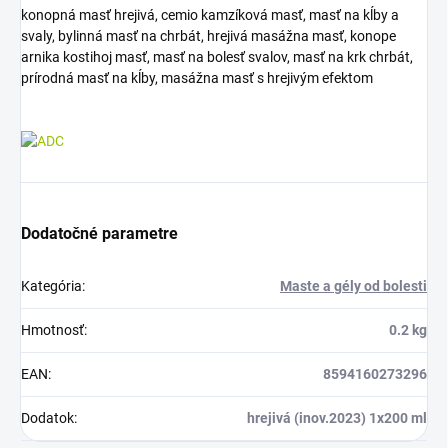
konopná masť hrejivá, cemio kamzíková masť, masť na kĺby a
svaly, bylinná masť na chrbát, hrejivá masážna masť, konope
arnika kostihoj masť, masť na bolesť svalov, masť na krk chrbát,
prírodná masť na kĺby, masážna masť s hrejivým efektom
Dodatočné parametre
Kategória
:
Maste a gély od bolesti
Hmotnosť
:
0.2 kg
EAN
:
8594160273296
Dodatok
:
hrejivá (inov.2023) 1x200 ml