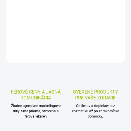
Výživový doplnok s kolagénom NCI, NCII a vitamínom C na kĺbovú
výživu. Vitamín C prispieva k správnej tvorbe kolagénu a k
správnej funkcii kostí a chrupaviek. Kapsuly sú vhodné na
dlhodobé užívanie, minimálne 2 mesiace.
DETAILNÉ INFORMÁCIE
MOŽNOSTI VRÁTENIA TOVARU
OPÝTAŤ SA
STRÁŽIŤ
FÉROVÉ CENY A JASNÁ
OVERENÉ PRODUKTY
KOMUNIKÁCIA
PRE VAŠE ZDRAVIE
Žiadne agresívne marketingové
Od liekov a doplnkov cez
triky. Sme priama, otvorená a
kozmetiku až po zdravotnícke
férová lekáreň
pomôcky.