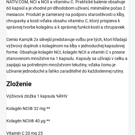
NATIV.COM, NCI a NCII a vitamínu C. Praktické balenie obsahuje
60 kapsúl a je vhodné pri dlhodobom užívaní, minimálne počas 2
mesiacov. Produkt je zameraný na podporu starostlivosti o kĺby,
chrupavky a kosti vďaka obsahu vitamínu C, ktorý prispieva k
správnej tvorbe kolagénu a k správnej funkcii kostí a chrupaviek.
Cemio Kamzík 2x silnejší predstavuje voľbu pre tých, ktorí hľadajú
výživový doplnok s kolagénom na kĺby v jednoduchej kapsulovej
forme. Obsahuje kolagén NCI, kolagén NCII a vitamín C v presne
stanovenom množstve na 1 kapsulu. Kapsuly sa užívajú v celku a
zapíjajú sa potrebným množstvom tekutiny, vďaka čomu je
užívanie jednoduché a ľahko zaraditeľné do každodennej rutiny.
Zloženie
Výživová zložka 1 kapsula %RHV
Kolagén NCI® 32 mg **
Kolagén NCII® 40 µg **
Vitamín C 20 mg 25