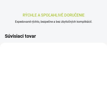
RÝCHLE A SPOĽAHLIVÉ DORUČENIE
Expedované rýchlo, bezpečne a bez zbytočných komplikácií.
Súvisiaci tovar
SKLADOM
SKLADOM
(>5 KS)
(>5 KS)
Allga San Mobil Fluid
Pulsaar Active Rukavice
250 ml
na zotavenie (Open
Finger Recovery Gloves)
10,82 €