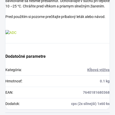
dávkovanie sa nesmie presiahnuť. Uchovávajte v suchu pri teplote
10 –25 °C. Chráňte pred vlhkom a priamym slnečným žiarením.
Pred použitím si pozorne prečítajte príbalový leták alebo návod.
Dodatočné parametre
Kategória
:
Kĺbová výživa
Hmotnosť
:
0.1 kg
EAN
:
7640181680368
Dodatok
:
cps (2x silnejší) 1x60 ks