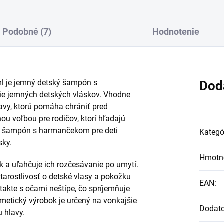
Podobné (7)
Hodnotenie
l je jemný detský šampón s
Dod
e jemných detských vláskov. Vhodne
lavy, ktorú pomáha chrániť pred
u voľbou pre rodičov, ktorí hľadajú
y, šampón s harmančekom pre deti
Kategó
sky.
Hmotn
 a uľahčuje ich rozčesávanie po umytí.
arostlivosť o detské vlasy a pokožku
EAN
:
takte s očami neštípe, čo spríjemňuje
etický výrobok je určený na vonkajšie
Dodat
u hlavy.