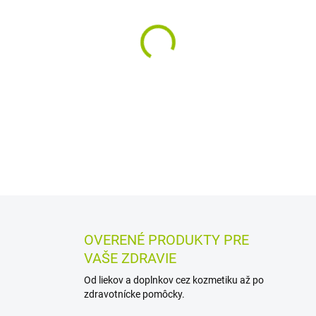
MÔŽEME DORUČIŤ DO:
11.8.2
−
+
Jemný detský šampón s har
pokožky hlavy. Dodáva prirod
s očami neštípe. Vhodný pre
DETAILNÉ INFORMÁCIE
MOŽN
OPÝTAŤ SA
STRÁŽIŤ
OVERENÉ PRODUKTY PRE
VAŠE ZDRAVIE
Od liekov a doplnkov cez kozmetiku až po
zdravotnícke pomôcky.