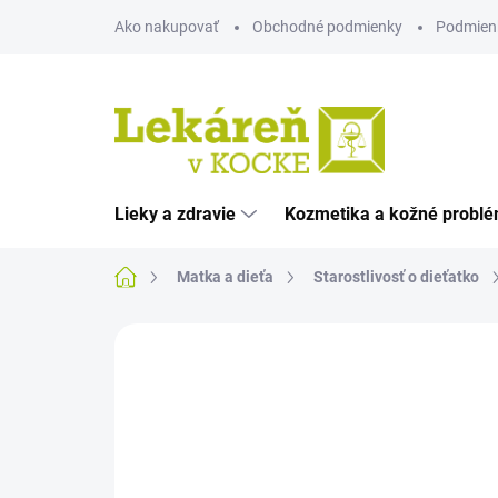
Prejsť
Ako nakupovať
Obchodné podmienky
Podmien
na
obsah
Lieky a zdravie
Kozmetika a kožné probl
Domov
Matka a dieťa
Starostlivosť o dieťatko
Neohodnotené
Podrobnosti hodnote