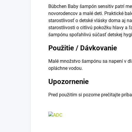
Bübchen Baby šampón sensitiv patrí med
novorodencov a malé deti. Praktické ba
starostlivosť o detské vlásky doma aj 
starostlivosti o citlivú pokožku hlavy a 
šampónu spoľahlivú súčasť detskej hygi
Použitie / Dávkovanie
Malé množstvo šampónu sa napení v dla
opláchne vodou.
Upozornenie
Pred použitím si pozorne prečítajte príba