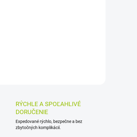
026
MOŽNOSTI DORUČENIA
Pridať do košíka
mančekom na šetrné umývanie vláskov a
zený lesk, uľahčuje rozčesávanie a pri kontakte
 novorodencov a malé deti.
OSTI VRÁTENIA TOVARU
RÝCHLE A SPOĽAHLIVÉ
DORUČENIE
Expedované rýchlo, bezpečne a bez
zbytočných komplikácií.