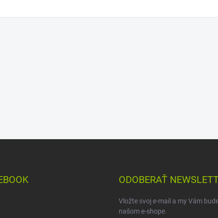
EBOOK
ODOBERAŤ NEWSLET
Vložte svoj e-mail a my Vám bud
našom e-shope.