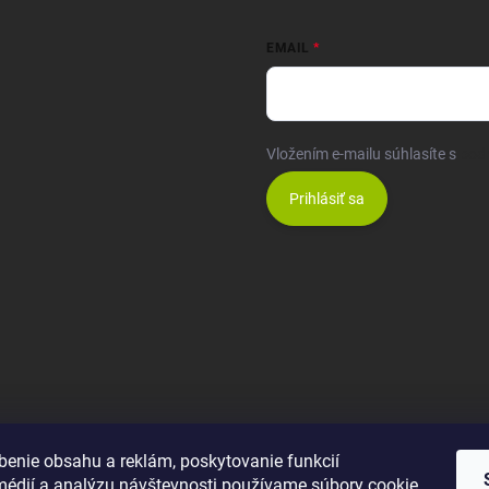
EMAIL
Vložením e-mailu súhlasíte s
pod
Prihlásiť sa
benie obsahu a reklám, poskytovanie funkcií
médií a analýzu návštevnosti používame súbory cookie.