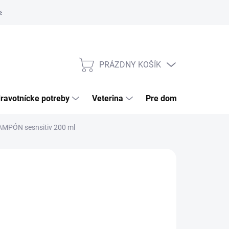
a tovaru
Odstúpenie od zmluvy
Pre firmy
Najčastejšie otázk
PRÁZDNY KOŠÍK
NÁKUPNÝ
KOŠÍK
ravotnícke potreby
Veterina
Pre domácnosť
PÓN sesnsitiv 200 ml