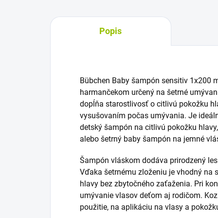
Popis
Bübchen Baby šampón sensitiv 1x200 m
harmančekom určený na šetrné umývani
dopĺňa starostlivosť o citlivú pokožku h
vysušovaním počas umývania. Je ideálno
detský šampón na citlivú pokožku hlav
alebo šetrný baby šampón na jemné vlá
Šampón vláskom dodáva prirodzený lesk
Vďaka šetrnému zloženiu je vhodný na st
hlavy bez zbytočného zaťaženia. Pri kon
umývanie vlasov deťom aj rodičom. Kozm
použitie, na aplikáciu na vlasy a pokožk