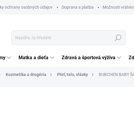
ky ochrany osobných údajov
Doprava a platba
Možnosti vráteni
Hľadať
émy
Matka a dieťa
Zdravá a športová výživa
Zd
Kozmetika a drogéria
Pleť, telo, vlásky
BUBCHEN BABY ŠAM
nia
ZNAČKA:
BUBCHEN WERK
4,11 €
Jednotková
2,06 € / 100 ml
cena:
SKLADOM
(>5 KS)