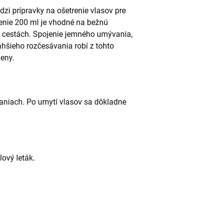
zi prípravky na ošetrenie vlasov pre
lenie 200 ml je vhodné na bežnú
na cestách. Spojenie jemného umývania,
ľahšieho rozčesávania robí z tohto
eny.
niach. Po umytí vlasov sa dôkladne
lový leták.