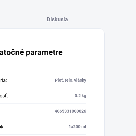
Diskusia
atočné parametre
ria
:
Pleť, telo, vlásky
osť
:
0.2 kg
4065331000026
ok
:
1x200 ml