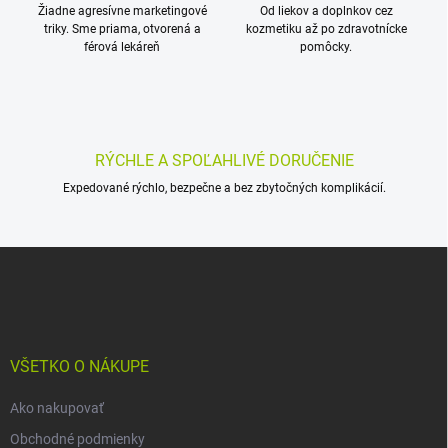
k
Žiadne agresívne marketingové
Od liekov a doplnkov cez
e
y
triky. Sme priama, otvorená a
kozmetiku až po zdravotnícke
v
férová lekáreň
pomôcky.
ý
p
i
s
u
RÝCHLE A SPOĽAHLIVÉ DORUČENIE
Expedované rýchlo, bezpečne a bez zbytočných komplikácií.
Z
á
p
ä
t
i
VŠETKO O NÁKUPE
e
Ako nakupovať
Obchodné podmienky