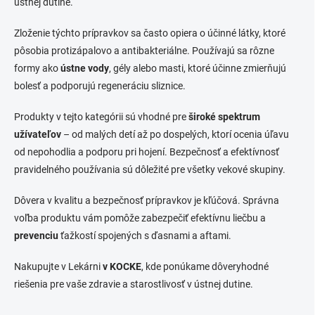
ústnej dutine.
Zloženie týchto prípravkov sa často opiera o účinné látky, ktoré
pôsobia protizápalovo a antibakteriálne. Používajú sa rôzne
formy ako
ústne vody
, gély alebo masti, ktoré účinne zmierňujú
bolesť a podporujú regeneráciu sliznice.
Produkty v tejto kategórii sú vhodné pre
široké spektrum
užívateľov
– od malých detí až po dospelých, ktorí ocenia úľavu
od nepohodlia a podporu pri hojení. Bezpečnosť a efektívnosť
pravidelného používania sú dôležité pre všetky vekové skupiny.
Dôvera v kvalitu a bezpečnosť prípravkov je kľúčová. Správna
voľba produktu vám pomôže zabezpečiť efektívnu liečbu a
prevenciu
ťažkostí spojených s ďasnami a aftami.
Nakupujte v Lekárni
v KOCKE
, kde ponúkame dôveryhodné
riešenia pre vaše zdravie a starostlivosť v ústnej dutine.