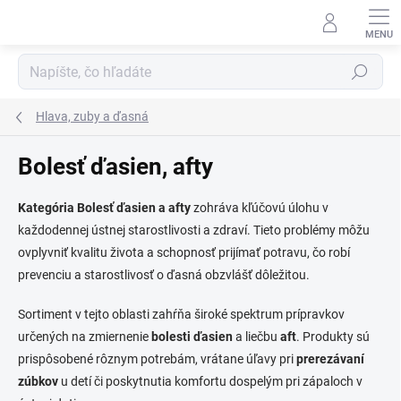
Prejsť
na
obsah
Hľadať
Hlava, zuby a ďasná
Bolesť ďasien, afty
Kategória Bolesť ďasien a afty
zohráva kľúčovú úlohu v
každodennej ústnej starostlivosti a zdraví. Tieto problémy môžu
ovplyvniť kvalitu života a schopnosť prijímať potravu, čo robí
prevenciu a starostlivosť o ďasná obzvlášť dôležitou.
Sortiment v tejto oblasti zahŕňa široké spektrum prípravkov
určených na zmiernenie
bolesti ďasien
a liečbu
aft
. Produkty sú
prispôsobené rôznym potrebám, vrátane úľavy pri
prerezávaní
zúbkov
u detí či poskytnutia komfortu dospelým pri zápaloch v