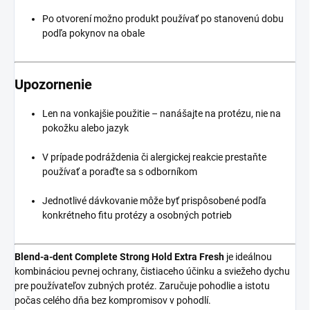
Po otvorení možno produkt používať po stanovenú dobu
podľa pokynov na obale
Upozornenie
Len na vonkajšie použitie – nanášajte na protézu, nie na
pokožku alebo jazyk
V prípade podráždenia či alergickej reakcie prestaňte
používať a poraďte sa s odborníkom
Jednotlivé dávkovanie môže byť prispôsobené podľa
konkrétneho fitu protézy a osobných potrieb
Blend‑a‑dent Complete Strong Hold Extra Fresh
je ideálnou
kombináciou pevnej ochrany, čistiaceho účinku a sviežeho dychu
pre používateľov zubných protéz. Zaručuje pohodlie a istotu
počas celého dňa bez kompromisov v pohodlí.