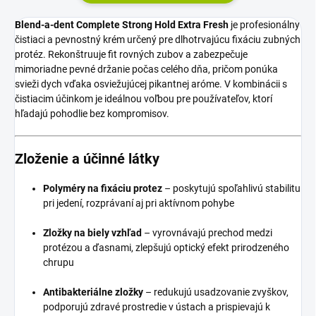
Blend‑a‑dent Complete Strong Hold Extra Fresh
je profesionálny
čistiaci a pevnostný krém určený pre dlhotrvajúcu fixáciu zubných
protéz. Rekonštruuje fit rovných zubov a zabezpečuje
mimoriadne pevné držanie počas celého dňa, pričom ponúka
svieži dych vďaka osviežujúcej pikantnej aróme. V kombinácii s
čistiacim účinkom je ideálnou voľbou pre používateľov, ktorí
hľadajú pohodlie bez kompromisov.
Zloženie a účinné látky
Polyméry na fixáciu protez
– poskytujú spoľahlivú stabilitu
pri jedení, rozprávaní aj pri aktívnom pohybe
Zložky na biely vzhľad
– vyrovnávajú prechod medzi
protézou a ďasnami, zlepšujú optický efekt prirodzeného
chrupu
Antibakteriálne zložky
– redukujú usadzovanie zvyškov,
podporujú zdravé prostredie v ústach a prispievajú k