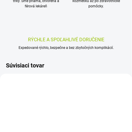
triky. Sme priama, otvorená a
kozmetiku až po zdravotnícke
férová lekáreň
pomôcky.
RÝCHLE A SPOĽAHLIVÉ DORUČENIE
Expedované rýchlo, bezpečne a bez zbytočných komplikácií.
Súvisiaci tovar
SKLADOM
SKLADOM
(>5 KS)
(>5 KS)