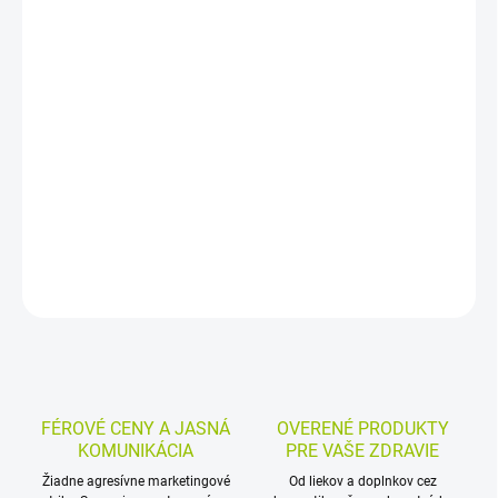
DORUČENIA
−
+
Pridať do košíka
Fixačný dentálny krém na zubné protézy pomáha zabezpečiť silné
držanie a pohodlnejšie nosenie počas dňa. Vytvára bariéru proti
jedlu, podporuje komfort pri nosení a má sviežu mätovú príchuť.
DETAILNÉ INFORMÁCIE
MOŽNOSTI VRÁTENIA TOVARU
OPÝTAŤ SA
STRÁŽIŤ
FÉROVÉ CENY A JASNÁ
OVERENÉ PRODUKTY
KOMUNIKÁCIA
PRE VAŠE ZDRAVIE
Žiadne agresívne marketingové
Od liekov a doplnkov cez