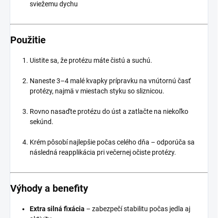
sviežemu dychu
Použitie
Uistite sa, že protézu máte čistú a suchú.
Naneste 3–4 malé kvapky prípravku na vnútornú časť
protézy, najmä v miestach styku so sliznicou.
Rovno nasaďte protézu do úst a zatlačte na niekoľko
sekúnd.
Krém pôsobí najlepšie počas celého dňa – odporúča sa
následná reapplikácia pri večernej očiste protézy.
Výhody a benefity
Extra silná fixácia
– zabezpečí stabilitu počas jedla aj