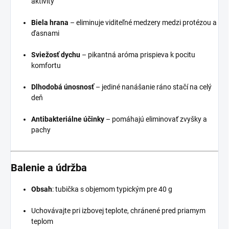
aktivity
Biela hrana
– eliminuje viditeľné medzery medzi protézou a
ďasnami
Sviežosť dychu
– pikantná aróma prispieva k pocitu
komfortu
Dlhodobá únosnosť
– jediné nanášanie ráno stačí na celý
deň
Antibakteriálne účinky
– pomáhajú eliminovať zvyšky a
pachy
Balenie a údržba
Obsah
: tubička s objemom typickým pre 40 g
Uchovávajte pri izbovej teplote, chránené pred priamym
teplom