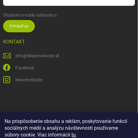
Vložením e-mailu súhlasíte s
podmienkami ochrany osobných údajov
Prihlásiť sa
KONTAKT
info
@
lekarenvkocke.sk
Facebook
lekarenvkocke
Na prispôsobenie obsahu a reklám, poskytovanie funkcií
sociálnych médií a analýzu návštevnosti používame
súbory cookie. Viac informácií
tu
.