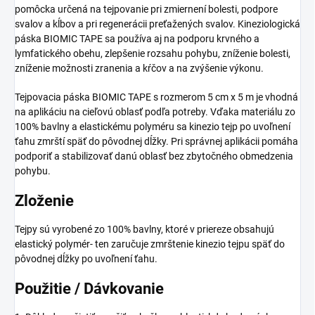
pomôcka určená na tejpovanie pri zmiernení bolesti, podpore
svalov a kĺbov a pri regenerácii preťažených svalov. Kineziologická
páska BIOMIC TAPE sa používa aj na podporu krvného a
lymfatického obehu, zlepšenie rozsahu pohybu, zníženie bolesti,
zníženie možnosti zranenia a kŕčov a na zvýšenie výkonu.
Tejpovacia páska BIOMIC TAPE s rozmerom 5 cm x 5 m je vhodná
na aplikáciu na cieľovú oblasť podľa potreby. Vďaka materiálu zo
100% bavlny a elastickému polyméru sa kinezio tejp po uvoľnení
ťahu zmrští späť do pôvodnej dĺžky. Pri správnej aplikácii pomáha
podporiť a stabilizovať danú oblasť bez zbytočného obmedzenia
pohybu.
Zloženie
Tejpy sú vyrobené zo 100% bavlny, ktoré v priereze obsahujú
elastický polymér- ten zaručuje zmrštenie kinezio tejpu späť do
pôvodnej dĺžky po uvoľnení ťahu.
Použitie / Dávkovanie