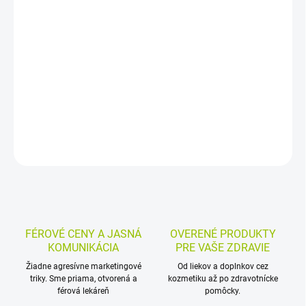
Tejpovacia páska na podporu svalov a kĺbov pri tejpovaní,
regenerácii preťažených svalov a zmiernení bolesti. Pomáha aj pri
podpore krvného a lymfatického obehu, zlepšení rozsahu pohybu
a stabilizácii oblasti bez obmedzenia pohybu.
DETAILNÉ INFORMÁCIE
MOŽNOSTI VRÁTENIA TOVARU
OPÝTAŤ SA
STRÁŽIŤ
FÉROVÉ CENY A JASNÁ
OVERENÉ PRODUKTY
KOMUNIKÁCIA
PRE VAŠE ZDRAVIE
Žiadne agresívne marketingové
Od liekov a doplnkov cez
triky. Sme priama, otvorená a
kozmetiku až po zdravotnícke
férová lekáreň
pomôcky.