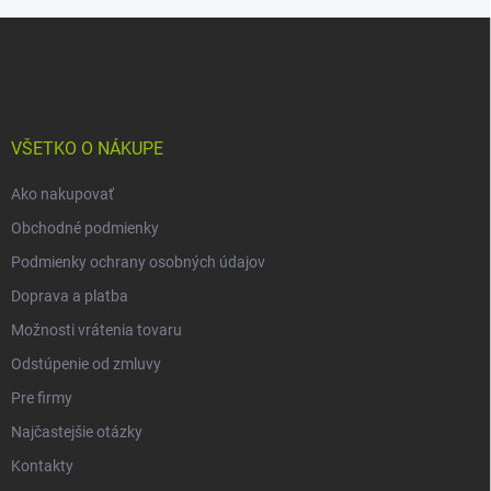
Z
á
p
ä
t
i
VŠETKO O NÁKUPE
e
Ako nakupovať
Obchodné podmienky
Podmienky ochrany osobných údajov
Doprava a platba
Možnosti vrátenia tovaru
Odstúpenie od zmluvy
Pre firmy
Najčastejšie otázky
Kontakty