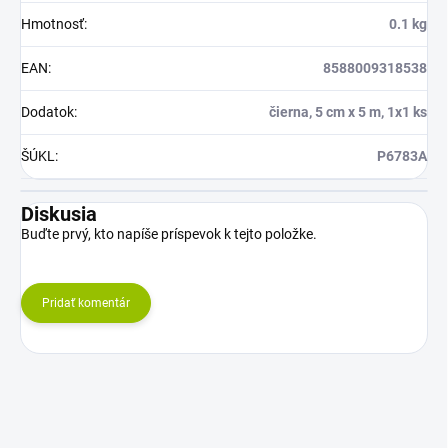
Hmotnosť
:
0.1 kg
EAN
:
8588009318538
Dodatok
:
čierna, 5 cm x 5 m, 1x1 ks
ŠÚKL
:
P6783A
Diskusia
Buďte prvý, kto napíše príspevok k tejto položke.
Pridať komentár