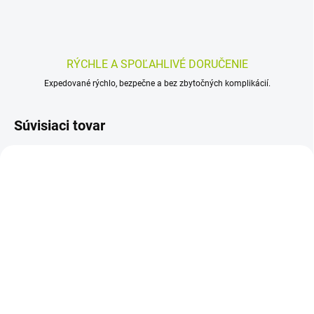
RÝCHLE A SPOĽAHLIVÉ DORUČENIE
Expedované rýchlo, bezpečne a bez zbytočných komplikácií.
Súvisiaci tovar
SKLADOM
SKLADOM
(>5 KS)
(>5 KS)
MEDIPLAST TEJP
KINESIO TAPE TRIXLINE
PÁSKA 1230 3,8cm
1 ks