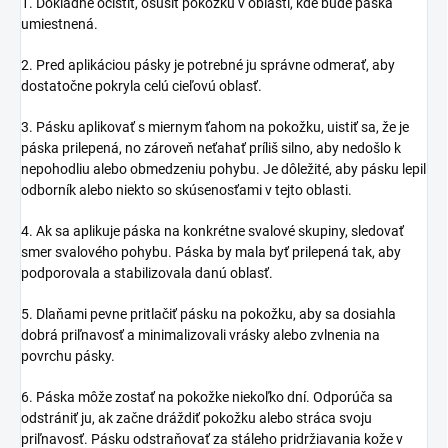
1. Dôkladne očistiť, osušiť pokožku v oblasti, kde bude páska
umiestnená.
2. Pred aplikáciou pásky je potrebné ju správne odmerať, aby
dostatočne pokryla celú cieľovú oblasť.
3. Pásku aplikovať s miernym ťahom na pokožku, uistiť sa, že je
páska prilepená, no zároveň neťahať príliš silno, aby nedošlo k
nepohodliu alebo obmedzeniu pohybu. Je dôležité, aby pásku lepil
odborník alebo niekto so skúsenosťami v tejto oblasti.
4. Ak sa aplikuje páska na konkrétne svalové skupiny, sledovať
smer svalového pohybu. Páska by mala byť prilepená tak, aby
podporovala a stabilizovala danú oblasť.
5. Dlaňami pevne pritlačiť pásku na pokožku, aby sa dosiahla
dobrá priľnavosť a minimalizovali vrásky alebo zvlnenia na
povrchu pásky.
6. Páska môže zostať na pokožke niekoľko dní. Odporúča sa
odstrániť ju, ak začne dráždiť pokožku alebo stráca svoju
priľnavosť. Pásku odstraňovať za stáleho pridržiavania kože v