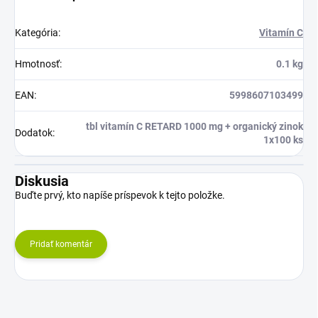
Kategória
:
Vitamín C
Hmotnosť
:
0.1 kg
EAN
:
5998607103499
tbl vitamín C RETARD 1000 mg + organický zinok
Dodatok
:
1x100 ks
Diskusia
Buďte prvý, kto napíše príspevok k tejto položke.
Pridať komentár