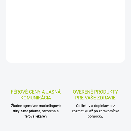
Výživový doplnok s vitamínom C RETARD 1000 mg a organickým
zinkom v jednej tablete denne. Vitamín C sa uvoľňuje postupne a
prispieva k správnej činnosti nervového a imunitného systému,
ochrane buniek pred oxidačným stresom a zníženiu únavy.
DETAILNÉ INFORMÁCIE
MOŽNOSTI VRÁTENIA TOVARU
OPÝTAŤ SA
STRÁŽIŤ
FÉROVÉ CENY A JASNÁ
OVERENÉ PRODUKTY
KOMUNIKÁCIA
PRE VAŠE ZDRAVIE
Žiadne agresívne marketingové
Od liekov a doplnkov cez
triky. Sme priama, otvorená a
kozmetiku až po zdravotnícke
férová lekáreň
pomôcky.