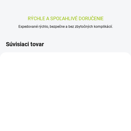
RÝCHLE A SPOĽAHLIVÉ DORUČENIE
Expedované rýchlo, bezpečne a bez zbytočných komplikácií.
Súvisiaci tovar
SKLADOM
SKLADOM
(>5 KS)
(>5 KS)
VIRDE VITAMÍN K2 MK7
Taraxacum púpava
+ D3 60 ks
lekárska 120 tbl
5,35 €
23,19 €