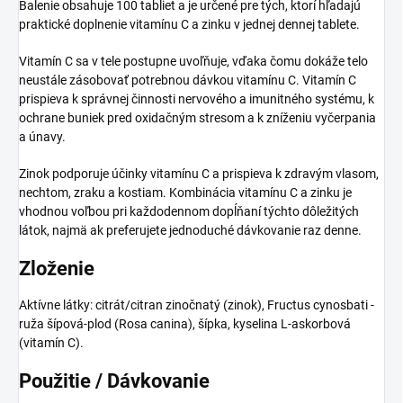
Balenie obsahuje 100 tabliet a je určené pre tých, ktorí hľadajú
praktické doplnenie vitamínu C a zinku v jednej dennej tablete.
Vitamín C sa v tele postupne uvoľňuje, vďaka čomu dokáže telo
neustále zásobovať potrebnou dávkou vitamínu C. Vitamín C
prispieva k správnej činnosti nervového a imunitného systému, k
ochrane buniek pred oxidačným stresom a k zníženiu vyčerpania
a únavy.
Zinok podporuje účinky vitamínu C a prispieva k zdravým vlasom,
nechtom, zraku a kostiam. Kombinácia vitamínu C a zinku je
vhodnou voľbou pri každodennom dopĺňaní týchto dôležitých
látok, najmä ak preferujete jednoduché dávkovanie raz denne.
Zloženie
Aktívne látky: citrát/citran zinočnatý (zinok), Fructus cynosbati -
ruža šípová-plod (Rosa canina), šípka, kyselina L-askorbová
(vitamín C).
Použitie / Dávkovanie