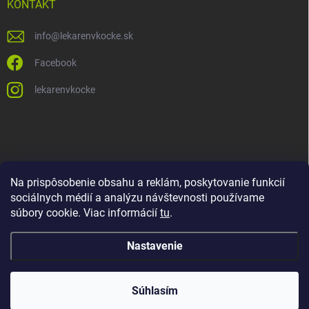
KONTAKT
info
@
lekarenvkocke.sk
Facebook
lekarenvkocke
Na prispôsobenie obsahu a reklám, poskytovanie funkcií
sociálnych médií a analýzu návštevnosti používame
súbory cookie. Viac informácií
tu
.
Nastavenie
Súhlasím
Copyright 2026
Lekáreň v KOCKE
. Všetky práva vyhradené.
Upraviť