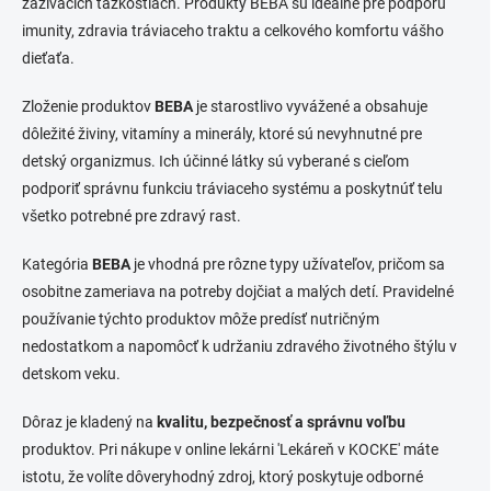
zažívacích ťažkostiach. Produkty BEBA sú ideálne pre podporu
imunity, zdravia tráviaceho traktu a celkového komfortu vášho
dieťaťa.
Zloženie produktov
BEBA
je starostlivo vyvážené a obsahuje
dôležité živiny, vitamíny a minerály, ktoré sú nevyhnutné pre
detský organizmus. Ich účinné látky sú vyberané s cieľom
podporiť správnu funkciu tráviaceho systému a poskytnúť telu
všetko potrebné pre zdravý rast.
Kategória
BEBA
je vhodná pre rôzne typy užívateľov, pričom sa
osobitne zameriava na potreby dojčiat a malých detí. Pravidelné
používanie týchto produktov môže predísť nutričným
nedostatkom a napomôcť k udržaniu zdravého životného štýlu v
detskom veku.
Dôraz je kladený na
kvalitu, bezpečnosť a správnu voľbu
produktov. Pri nákupe v online lekárni 'Lekáreň v KOCKE' máte
istotu, že volíte dôveryhodný zdroj, ktorý poskytuje odborné