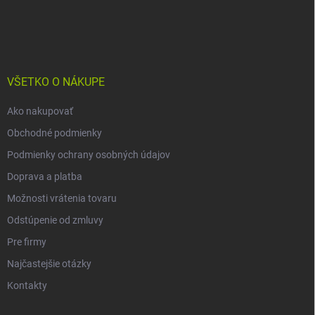
Z
á
p
ä
t
i
VŠETKO O NÁKUPE
e
Ako nakupovať
Obchodné podmienky
Podmienky ochrany osobných údajov
Doprava a platba
Možnosti vrátenia tovaru
Odstúpenie od zmluvy
Pre firmy
Najčastejšie otázky
Kontakty