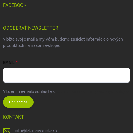
FACEBOOK
ODOBERAŤ NEWSLETTER
Vložte svoj e-mail a my Vám budeme zasielať informácie o nových
produktoch na našom e-shope.
EMAIL
Vložením e-mailu súhlasíte s
podmienkami ochrany osobných údajov
Prihlásiť sa
KONTAKT
info
@
lekarenvkocke.sk