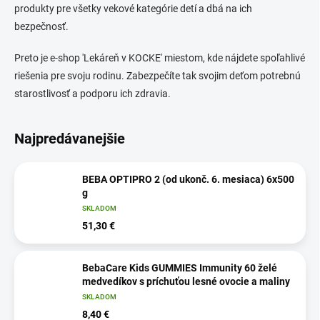
produkty pre všetky vekové kategórie detí a dbá na ich
bezpečnosť.
Preto je e-shop 'Lekáreň v KOCKE' miestom, kde nájdete spoľahlivé
riešenia pre svoju rodinu. Zabezpečíte tak svojim deťom potrebnú
starostlivosť a podporu ich zdravia.
Najpredávanejšie
BEBA OPTIPRO 2 (od ukonč. 6. mesiaca) 6x500
g
SKLADOM
51,30 €
BebaCare Kids GUMMIES Immunity 60 želé
medvedíkov s príchuťou lesné ovocie a maliny
SKLADOM
8,40 €