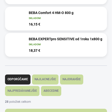
BEBA Comfort 4 HM-O 800 g
SKLADOM
16,15 €
BEBA EXPERTpro SENSITIVE od 1roku 1x800 g
SKLADOM
18,37 €
R
a
ODPORÚČAME
NAJLACNEJŠIE
NAJDRAHŠIE
d
e
NAJPREDÁVANEJŠIE
ABECEDNE
n
i
28
položiek celkom
e
p