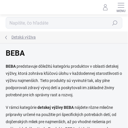
Prejsť
na
obsah
Hľadať
Detská výživa
BEBA
BEBA
predstavuje dôležitú kategóriu produktov v oblasti detskej
výživy, ktorá zohráva kľúčovú úlohu v každodennej starostlivosti o
výživu najmenších. Tieto produkty sú vyvinuté tak, aby plne
podporovali zdravý vývoj detí a poskytovali im základné živiny
potrebné pre ich správny rast a rozvoj.
V rámci kategórie
detskej výživy BEBA
nájdete rôzne mliečne
prípravky určené na použitie pri špecifických potrebách detí, od
dojčenských mliek pre najmenších, až po vhodné riešenia pri