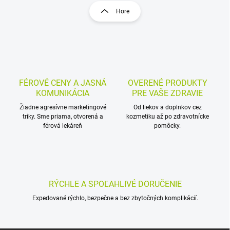
l
r
Hore
á
á
d
n
a
k
c
o
i
e
v
p
a
r
FÉROVÉ CENY A JASNÁ
OVERENÉ PRODUKTY
n
v
KOMUNIKÁCIA
PRE VAŠE ZDRAVIE
i
k
Žiadne agresívne marketingové
Od liekov a doplnkov cez
e
y
triky. Sme priama, otvorená a
kozmetiku až po zdravotnícke
v
férová lekáreň
pomôcky.
ý
p
i
s
u
RÝCHLE A SPOĽAHLIVÉ DORUČENIE
Expedované rýchlo, bezpečne a bez zbytočných komplikácií.