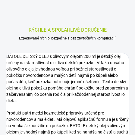
RÝCHLE A SPOĽAHLIVÉ DORUČENIE
Expedované rýchlo, bezpečne a bez zbytočných komplikácií.
BATOLE DETSKÝ OLEJ s olivovým olejom 200 ml je detský olej
určený na starostlivosť o citlivú detskú pokožku. Vďaka obsahu
olivového oleja je vhodnou voľbou pri bežnej starostlivosti o
pokožku novorodencov a malých detí, najmä po kúpeli alebo
počas dňa, keď pokožka potrebuje jemné ošetrenie. Tento detský
olej na citlivú pokožku pomáha chrániť pokožku pred zaparením a
začervenaním, čo ocenia rodičia pri každodennej starostlivosti o
dieťa.
Produkt patrí medzi kozmetické prípravky určené pre
novorodencov a malé deti. Má olejovú aplikačnú formu a je určený
na vonkajšie použitie na pokožku. BATOLE detský olej s olivovým
olejom je vhodný najmä po kúpeli, keď sa nanáša na čistú a suchú