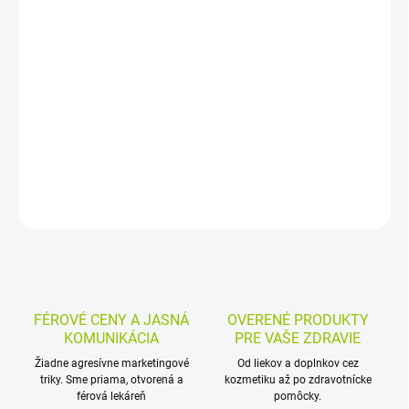
−
+
Pridať do košíka
Detský olej s olivovým olejom je určený na starostlivosť o citlivú
pokožku novorodencov a malých detí. Hodí sa po kúpeli aj počas
dňa, keď pokožka potrebuje jemné ošetrenie a ochranu pred
zaparením či začervenaním.
DETAILNÉ INFORMÁCIE
MOŽNOSTI VRÁTENIA TOVARU
OPÝTAŤ SA
STRÁŽIŤ
FÉROVÉ CENY A JASNÁ
OVERENÉ PRODUKTY
KOMUNIKÁCIA
PRE VAŠE ZDRAVIE
Žiadne agresívne marketingové
Od liekov a doplnkov cez
triky. Sme priama, otvorená a
kozmetiku až po zdravotnícke
férová lekáreň
pomôcky.