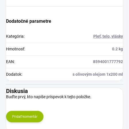
Dodatočné parametre
Kategória
:
Pleť, telo, vlásky
Hmotnosť
:
0.2 kg
EAN
:
8594001777792
Dodatok
:
s olivovým olejom 1x200 ml
Diskusia
Buďte prvý, kto napíše príspevok k tejto položke.
Pridať komentár