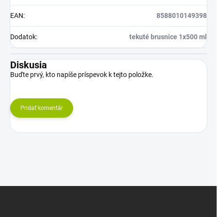
EAN
:
8588010149398
Dodatok
:
tekuté brusnice 1x500 ml
Diskusia
Buďte prvý, kto napíše príspevok k tejto položke.
Pridať komentár
Z
á
p