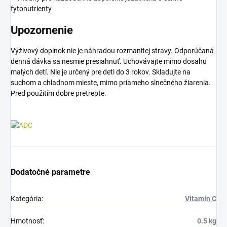
fytonutrienty
Upozornenie
Výživový doplnok nie je náhradou rozmanitej stravy. Odporúčaná
denná dávka sa nesmie presiahnuť. Uchovávajte mimo dosahu
malých detí. Nie je určený pre deti do 3 rokov. Skladujte na
suchom a chladnom mieste, mimo priameho slnečného žiarenia.
Pred použitím dobre pretrepte.
Dodatočné parametre
Kategória
:
Vitamín C
Hmotnosť
:
0.5 kg