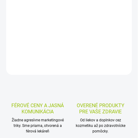
Tekutý výživový doplnok s extraktom z kanadských brusníc a
vitamínom C. Obsahuje štandardizovaný brusnicový extrakt s 50
% proantokyanidínov PAC, v praktickej tekutej forme pre
dospelých aj deti od 3 rokov.
DETAILNÉ INFORMÁCIE
MOŽNOSTI VRÁTENIA TOVARU
OPÝTAŤ SA
STRÁŽIŤ
FÉROVÉ CENY A JASNÁ
OVERENÉ PRODUKTY
KOMUNIKÁCIA
PRE VAŠE ZDRAVIE
Žiadne agresívne marketingové
Od liekov a doplnkov cez
triky. Sme priama, otvorená a
kozmetiku až po zdravotnícke
férová lekáreň
pomôcky.