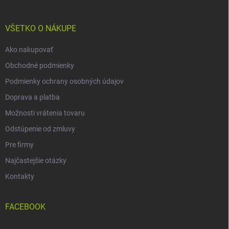
ä
t
i
VŠETKO O NÁKUPE
e
Ako nakupovať
Obchodné podmienky
Podmienky ochrany osobných údajov
Doprava a platba
Možnosti vrátenia tovaru
Odstúpenie od zmluvy
Pre firmy
Najčastejšie otázky
Kontakty
FACEBOOK