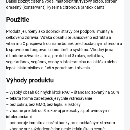
Ďalšie zložky: čistená voda, maltodextrín/ryžový škrob, sorban
draselný (konzervant), kyselina citrónová (antioxidant)
Použitie
Produkt je určený ako doplnok stravy pre podporu imunity a
celkového zdravia. Vďaka obsahu brusnicového extraktu a
vitamínu C prispieva k ochrane buniek pred oxidačným stresom a
k správnemu fungovaniu imunitného systému. Vhodný je na
dlhodobé užívanie, a to aj pre deti od 3 rokov, celiatikov,
vegetariánov, vegánov, osoby s intoleranciou na laktózu alebo
lepok, histaminikov a ľudí s poruchami trávenia.
Výhody produktu
– vysoký obsah účinných látok PAC – štandardizovaný na 50 %
– tekutá forma zabezpečuje rýchle vstrebávanie
– bez cukru, bez GMO, bez lepku a laktózy
– vhodné pre deti od 3 rokov aj pre osoby s potravinovými
intoleranciami
– podporuje imunitu a chráni bunky pred oxidačným stresom
– vhodný pre každodenné doplnenie jedálnička o cenné