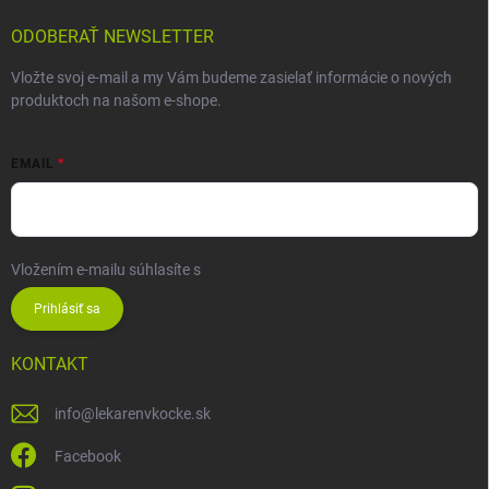
ODOBERAŤ NEWSLETTER
Vložte svoj e-mail a my Vám budeme zasielať informácie o nových
produktoch na našom e-shope.
EMAIL
Vložením e-mailu súhlasíte s
podmienkami ochrany osobných údajov
Prihlásiť sa
KONTAKT
info
@
lekarenvkocke.sk
Facebook