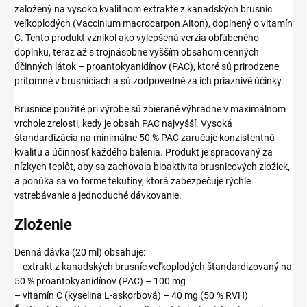
založený na vysoko kvalitnom extrakte z kanadských brusníc
veľkoplodých (Vaccinium macrocarpon Aiton), doplnený o vitamín
C. Tento produkt vznikol ako vylepšená verzia obľúbeného
doplnku, teraz až s trojnásobne vyšším obsahom cenných
účinných látok – proantokyanidínov (PAC), ktoré sú prirodzene
prítomné v brusniciach a sú zodpovedné za ich priaznivé účinky.
Brusnice použité pri výrobe sú zbierané výhradne v maximálnom
vrchole zrelosti, kedy je obsah PAC najvyšší. Vysoká
štandardizácia na minimálne 50 % PAC zaručuje konzistentnú
kvalitu a účinnosť každého balenia. Produkt je spracovaný za
nízkych teplôt, aby sa zachovala bioaktivita brusnicových zložiek,
a ponúka sa vo forme tekutiny, ktorá zabezpečuje rýchle
vstrebávanie a jednoduché dávkovanie.
Zloženie
Denná dávka (20 ml) obsahuje:
– extrakt z kanadských brusníc veľkoplodých štandardizovaný na
50 % proantokyanidínov (PAC) – 100 mg
– vitamín C (kyselina L-askorbová) – 40 mg (50 % RVH)