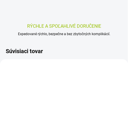
RÝCHLE A SPOĽAHLIVÉ DORUČENIE
Expedované rýchlo, bezpečne a bez zbytočných komplikácií.
Súvisiaci tovar
SKLADOM
SKLADOM
(>5 BALENIE)
(>5 KS)
Medveď natural
Solgar Draslík, tablety,
LymfaVen 60 kapsúl
100 ks