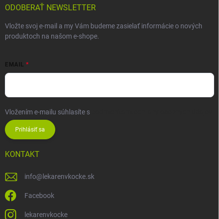
ODOBERAŤ NEWSLETTER
Vložte svoj e-mail a my Vám budeme zasielať informácie o nových
produktoch na našom e-shope.
EMAIL
Vložením e-mailu súhlasíte s
podmienkami ochrany osobných údajov
Prihlásiť sa
KONTAKT
info
@
lekarenvkocke.sk
Facebook
lekarenvkocke