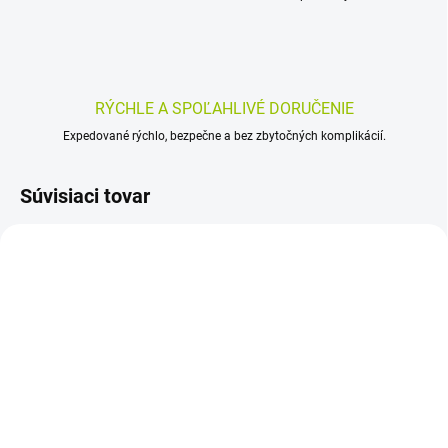
RÝCHLE A SPOĽAHLIVÉ DORUČENIE
Expedované rýchlo, bezpečne a bez zbytočných komplikácií.
Súvisiaci tovar
SKLADOM
SKLADOM
(>5 KS)
(>5 KS)
BABÉ DIEŤA Krém na
BABÉ TELO Dermaseptic