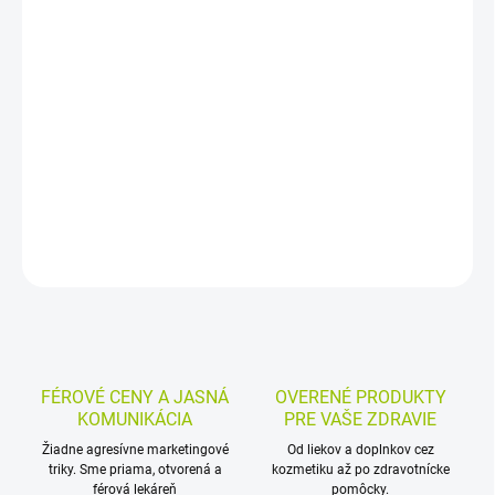
−
+
Pridať do košíka
Telové mlieko na atopickú detskú pokožku je určené pre dojčatá a
deti s citlivou pokožkou. Pokožku vyživuje, zvláčňuje a pomáha
posilňovať jej ochrannú bariéru. Balenie 200 ml je vhodné na
každodennú starostlivosť.
DETAILNÉ INFORMÁCIE
MOŽNOSTI VRÁTENIA TOVARU
OPÝTAŤ SA
STRÁŽIŤ
FÉROVÉ CENY A JASNÁ
OVERENÉ PRODUKTY
KOMUNIKÁCIA
PRE VAŠE ZDRAVIE
Žiadne agresívne marketingové
Od liekov a doplnkov cez
triky. Sme priama, otvorená a
kozmetiku až po zdravotnícke
férová lekáreň
pomôcky.