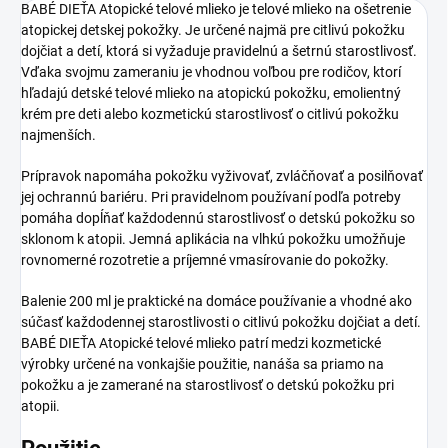
BABÉ DIEŤA Atopické telové mlieko je telové mlieko na ošetrenie
atopickej detskej pokožky. Je určené najmä pre citlivú pokožku
dojčiat a detí, ktorá si vyžaduje pravidelnú a šetrnú starostlivosť.
Vďaka svojmu zameraniu je vhodnou voľbou pre rodičov, ktorí
hľadajú detské telové mlieko na atopickú pokožku, emolientný
krém pre deti alebo kozmetickú starostlivosť o citlivú pokožku
najmenších.
Prípravok napomáha pokožku vyživovať, zvláčňovať a posilňovať
jej ochrannú bariéru. Pri pravidelnom používaní podľa potreby
pomáha dopĺňať každodennú starostlivosť o detskú pokožku so
sklonom k atopii. Jemná aplikácia na vlhkú pokožku umožňuje
rovnomerné rozotretie a príjemné vmasírovanie do pokožky.
Balenie 200 ml je praktické na domáce používanie a vhodné ako
súčasť každodennej starostlivosti o citlivú pokožku dojčiat a detí.
BABÉ DIEŤA Atopické telové mlieko patrí medzi kozmetické
výrobky určené na vonkajšie použitie, nanáša sa priamo na
pokožku a je zamerané na starostlivosť o detskú pokožku pri
atopii.