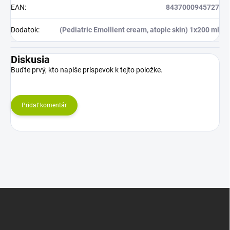
EAN
:
8437000945727
Dodatok
:
(Pediatric Emollient cream, atopic skin) 1x200 ml
Diskusia
Buďte prvý, kto napíše príspevok k tejto položke.
Pridať komentár
Z
á
p
ä