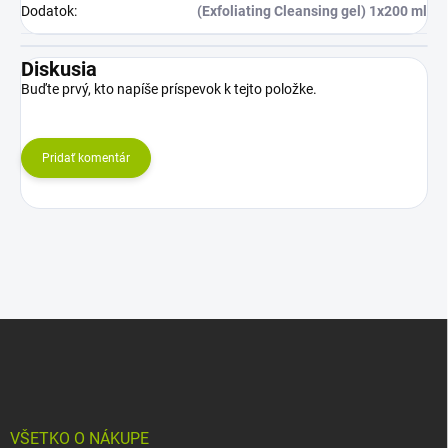
Dodatok
:
(Exfoliating Cleansing gel) 1x200 ml
Diskusia
Buďte prvý, kto napíše príspevok k tejto položke.
Pridať komentár
Z
á
p
ä
t
i
VŠETKO O NÁKUPE