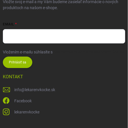
Vložte svoj e-mail a my Vám budeme zasielať informácie o nových
produktoch na našom e-shope.
EMAIL
Vložením e-mailu súhlasíte s
podmienkami ochrany osobných údajov
Prihlásiť sa
KONTAKT
info
@
lekarenvkocke.sk
Facebook
lekarenvkocke