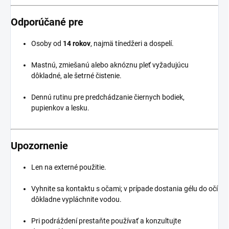
Odporúčané pre
Osoby od
14 rokov
, najmä tínedžeri a dospelí.
Mastnú, zmiešanú alebo aknóznu pleť vyžadujúcu
dôkladné, ale šetrné čistenie.
Dennú rutinu pre predchádzanie čiernych bodiek,
pupienkov a lesku.
Upozornenie
Len na externé použitie.
Vyhnite sa kontaktu s očami; v prípade dostania gélu do očí
dôkladne vypláchnite vodou.
Pri podráždení prestaňte používať a konzultujte