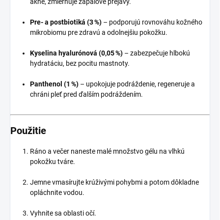
akné, zmierňuje zápalové prejavy.
Pre- a postbiotiká (3 %)
– podporujú rovnováhu kožného
mikrobiomu pre zdravú a odolnejšiu pokožku.
Kyselina hyalurónová (0,05 %)
– zabezpečuje hlbokú
hydratáciu, bez pocitu mastnoty.
Panthenol (1 %)
– upokojuje podráždenie, regeneruje a
chráni pleť pred ďalším podráždením.
Použitie
Ráno a večer naneste malé množstvo gélu na vlhkú
pokožku tváre.
Jemne vmasírujte krúživými pohybmi a potom dôkladne
opláchnite vodou.
Vyhnite sa oblasti očí.