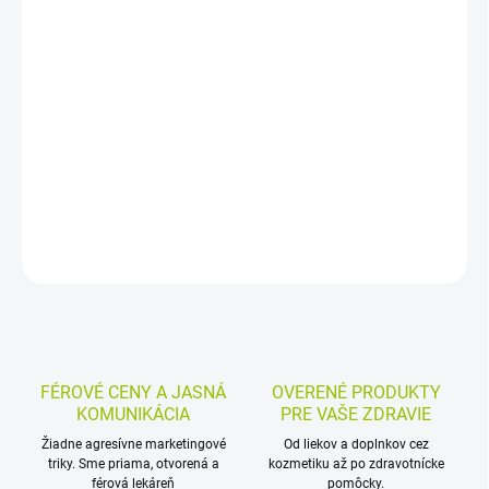
−
+
Pridať do košíka
Exfoliačný čistiaci gél na mastnú a aknóznu pleť pomáha
odstraňovať nečistoty a prebytočný maz, uvoľňuje póry a
podporuje hladší, sviežejší vzhľad pokožky. Je vhodný na
pravidelnú starostlivosť o problematickú pleť.
DETAILNÉ INFORMÁCIE
MOŽNOSTI VRÁTENIA TOVARU
OPÝTAŤ SA
STRÁŽIŤ
FÉROVÉ CENY A JASNÁ
OVERENÉ PRODUKTY
KOMUNIKÁCIA
PRE VAŠE ZDRAVIE
Žiadne agresívne marketingové
Od liekov a doplnkov cez
triky. Sme priama, otvorená a
kozmetiku až po zdravotnícke
férová lekáreň
pomôcky.