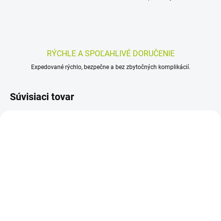
RÝCHLE A SPOĽAHLIVÉ DORUČENIE
Expedované rýchlo, bezpečne a bez zbytočných komplikácií.
Súvisiaci tovar
SKLADOM
SKLADOM
(>5 KS)
(>5 KS)
acneUP CLEANSER 250
Calendula MASŤ SO