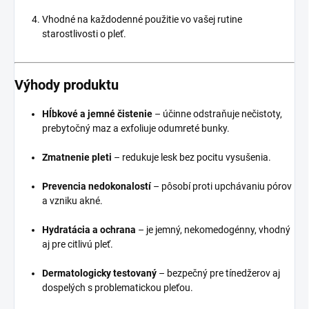
Vhodné na každodenné použitie vo vašej rutine
starostlivosti o pleť.
Výhody produktu
Hĺbkové a jemné čistenie
– účinne odstraňuje nečistoty,
prebytočný maz a exfoliuje odumreté bunky.
Zmatnenie pleti
– redukuje lesk bez pocitu vysušenia.
Prevencia nedokonalostí
– pôsobí proti upchávaniu pórov
a vzniku akné.
Hydratácia a ochrana
– je jemný, nekomedogénny, vhodný
aj pre citlivú pleť.
Dermatologicky testovaný
– bezpečný pre tínedžerov aj
dospelých s problematickou pleťou.