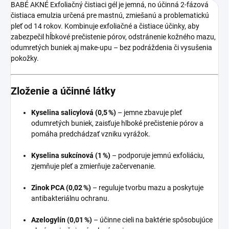
BABÉ AKNÉ Exfoliačný čistiaci gél je jemná, no účinná 2‑fázová
čistiaca emulzia určená pre mastnú, zmiešanú a problematickú
pleť od 14 rokov. Kombinuje exfoliačné a čistiace účinky, aby
zabezpečil hĺbkové prečistenie pórov, odstránenie kožného mazu,
odumretých buniek aj make‑upu – bez podráždenia či vysušenia
pokožky.
Zloženie a účinné látky
Kyselina salicylová (0,5 %)
– jemne zbavuje pleť
odumretých buniek, zaisťuje hlboké prečistenie pórov a
pomáha predchádzať vzniku vyrážok.
Kyselina sukcínová (1 %)
– podporuje jemnú exfoliáciu,
zjemňuje pleť a zmierňuje začervenanie.
Zinok PCA (0,02 %)
– reguluje tvorbu mazu a poskytuje
antibakteriálnu ochranu.
Azelogylín (0,01 %)
– účinne cieli na baktérie spôsobujúce