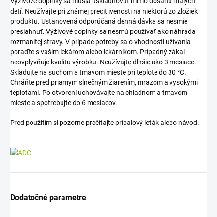
Výživové doplnky sa musia uskladňovať mimo dosahu malých
detí. Neužívajte pri známej precitlivenosti na niektorú zo zložiek
produktu. Ustanovená odporúčaná denná dávka sa nesmie
presiahnuť. Výživové doplnky sa nesmú používať ako náhrada
rozmanitej stravy. V prípade potreby sa o vhodnosti užívania
poraďte s vašim lekárom alebo lekárnikom. Prípadný zákal
neovplyvňuje kvalitu výrobku. Neužívajte dlhšie ako 3 mesiace.
Skladujte na suchom a tmavom mieste pri teplote do 30 °C.
Chráňte pred priamym slnečným žiarením, mrazom a vysokými
teplotami. Po otvorení uchovávajte na chladnom a tmavom
mieste a spotrebujte do 6 mesiacov.
Pred použitím si pozorne prečítajte príbalový leták alebo návod.
Dodatočné parametre