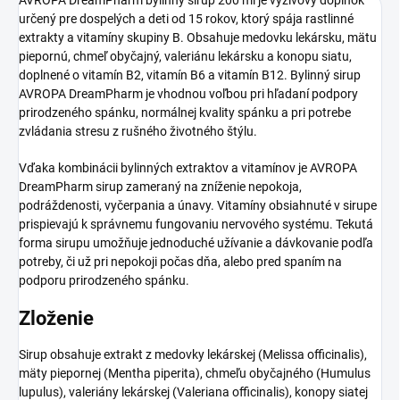
určený pre dospelých a deti od 15 rokov, ktorý spája rastlinné
extrakty a vitamíny skupiny B. Obsahuje medovku lekársku, mätu
piepornú, chmeľ obyčajný, valeriánu lekársku a konopu siatu,
doplnené o vitamín B2, vitamín B6 a vitamín B12. Bylinný sirup
AVROPA DreamPharm je vhodnou voľbou pri hľadaní podpory
prirodzeného spánku, normálnej kvality spánku a pri potrebe
zvládania stresu z rušného životného štýlu.
Vďaka kombinácii bylinných extraktov a vitamínov je AVROPA
DreamPharm sirup zameraný na zníženie nepokoja,
podráždenosti, vyčerpania a únavy. Vitamíny obsiahnuté v sirupe
prispievajú k správnemu fungovaniu nervového systému. Tekutá
forma sirupu umožňuje jednoduché užívanie a dávkovanie podľa
potreby, či už pri nepokoji počas dňa, alebo pred spaním na
podporu prirodzeného spánku.
Zloženie
Sirup obsahuje extrakt z medovky lekárskej (Melissa officinalis),
mäty piepornej (Mentha piperita), chmeľu obyčajného (Humulus
lupulus), valeriány lekárskej (Valeriana officinalis), konopy siatej