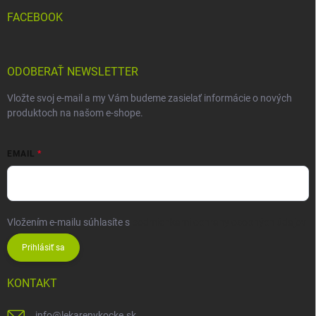
FACEBOOK
ODOBERAŤ NEWSLETTER
Vložte svoj e-mail a my Vám budeme zasielať informácie o nových
produktoch na našom e-shope.
EMAIL
Vložením e-mailu súhlasíte s
podmienkami ochrany osobných údajov
Prihlásiť sa
KONTAKT
info
@
lekarenvkocke.sk