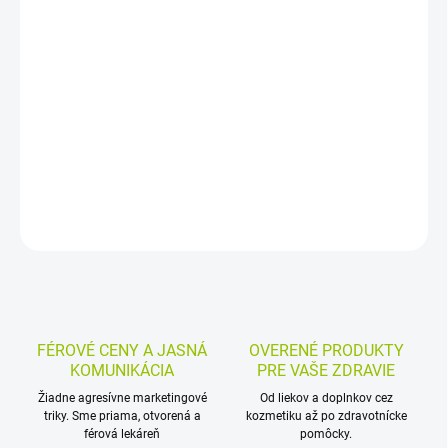
−
+
Pridať do košíka
Bylinný sirup s medovkou, valeriánou, chmeľom a vitamínmi B2,
B6 a B12. Je určený pre dospelých a deti od 15 rokov pri nepokoji,
únave a na podporu prirodzeného spánku. Tekutá forma uľahčuje
užívanie.
DETAILNÉ INFORMÁCIE
MOŽNOSTI VRÁTENIA TOVARU
OPÝTAŤ SA
STRÁŽIŤ
FÉROVÉ CENY A JASNÁ
OVERENÉ PRODUKTY
KOMUNIKÁCIA
PRE VAŠE ZDRAVIE
Žiadne agresívne marketingové
Od liekov a doplnkov cez
triky. Sme priama, otvorená a
kozmetiku až po zdravotnícke
férová lekáreň
pomôcky.