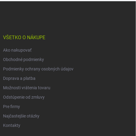
Z
á
p
ä
t
i
VŠETKO O NÁKUPE
e
Ako nakupovať
Obchodné podmienky
Podmienky ochrany osobných údajov
Doprava a platba
Možnosti vrátenia tovaru
Odstúpenie od zmluvy
Pre firmy
Najčastejšie otázky
Kontakty