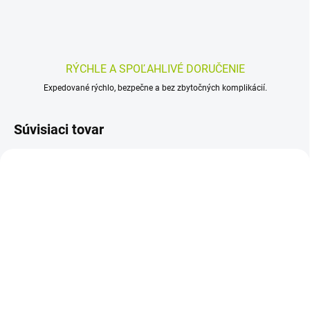
RÝCHLE A SPOĽAHLIVÉ DORUČENIE
Expedované rýchlo, bezpečne a bez zbytočných komplikácií.
Súvisiaci tovar
SKLADOM
SKLADOM
(>5 KS)
(>5 KS)
OCUTEIN SENSITIVE
OKUZELL forte 10 ml