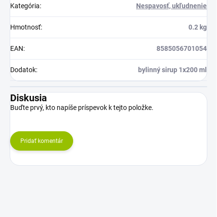
Kategória
:
Nespavosť, ukľudnenie
Hmotnosť
:
0.2 kg
EAN
:
8585056701054
Dodatok
:
bylinný sirup 1x200 ml
Diskusia
Buďte prvý, kto napíše príspevok k tejto položke.
Pridať komentár