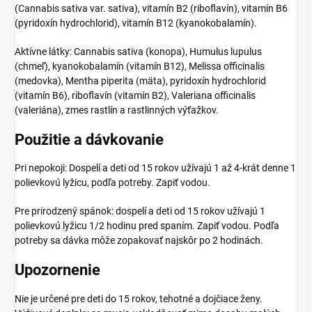
(Cannabis sativa var. sativa), vitamín B2 (riboflavín), vitamín B6
(pyridoxín hydrochlorid), vitamín B12 (kyanokobalamín).
Aktívne látky: Cannabis sativa (konopa), Humulus lupulus
(chmeľ), kyanokobalamín (vitamín B12), Melissa officinalis
(medovka), Mentha piperita (mäta), pyridoxín hydrochlorid
(vitamín B6), riboflavín (vitamín B2), Valeriana officinalis
(valeriána), zmes rastlín a rastlinných výťažkov.
Použitie a dávkovanie
Pri nepokoji: Dospelí a deti od 15 rokov užívajú 1 až 4-krát denne 1
polievkovú lyžicu, podľa potreby. Zapiť vodou.
Pre prirodzený spánok: dospelí a deti od 15 rokov užívajú 1
polievkovú lyžicu 1/2 hodinu pred spaním. Zapiť vodou. Podľa
potreby sa dávka môže zopakovať najskôr po 2 hodinách.
Upozornenie
Nie je určené pre deti do 15 rokov, tehotné a dojčiace ženy.