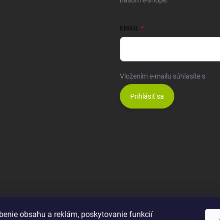
našom e-shope.
EMAIL
Vložením e-mailu súhlasíte s
pod
Prihlásiť sa
benie obsahu a reklám, poskytovanie funkcií