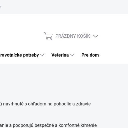
a tovaru
Odstúpenie od zmluvy
Pre firmy
Najčastejšie otázk
PRÁZDNY KOŠÍK
NÁKUPNÝ
KOŠÍK
ravotnícke potreby
Veterina
Pre domácnosť
sú navrhnuté s ohľadom na pohodlie a zdravie
ívanie a podporujú bezpečné a komfortné kŕmenie