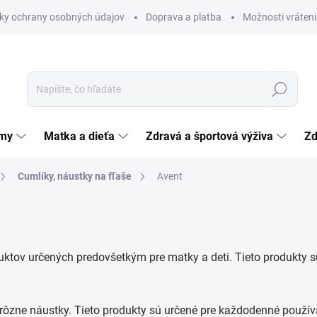
ky ochrany osobných údajov
Doprava a platba
Možnosti vráteni
Hľadať
émy
Matka a dieťa
Zdravá a športová výživa
Zd
Cumlíky, náustky na fľaše
Avent
ktov určených predovšetkým pre matky a deti. Tieto produkty 
 a rôzne náustky. Tieto produkty sú určené pre každodenné použ