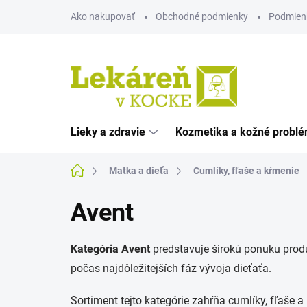
Prejsť
Ako nakupovať
Obchodné podmienky
Podmien
na
obsah
Lieky a zdravie
Kozmetika a kožné probl
Domov
Matka a dieťa
Cumlíky, fľaše a kŕmenie
Avent
Kategória Avent
predstavuje širokú ponuku produ
počas najdôležitejších fáz vývoja dieťaťa.
Sortiment tejto kategórie zahŕňa cumlíky, fľaše