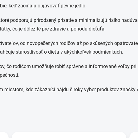
bie, keď začínajú objavovať pevné jedlo.
ktoré podporujú prirodzený prisatie a minimalizujú riziko nadúv
átky, čo je dôležité pre zdravie a pohodu dieťaťa.
ívateľov, od novopečených rodičov až po skúsených opatrovateľo
ľahčuje starostlivosť o dieťa v akýchkoľvek podmienkach.
v, čo rodičom umožňuje robiť správne a informované voľby pri st
pečnosti.
 miestom, kde zákazníci nájdu široký výber produktov značky A