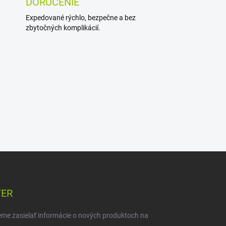
DORUČENIE
Expedované rýchlo, bezpečne a bez
zbytočných komplikácií.
TER
eme zasielať informácie o nových produktoch na