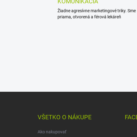
KOMUNIKÁCIA
Žiadne agresívne marketingové triky. Sme
priama, otvorená a férová lekáreň
Z
á
p
ä
VŠETKO O NÁKUPE
FAC
t
i
Ako nakupovať
e