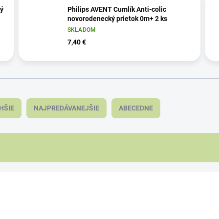
lý
Philips AVENT Cumlík Anti-colic
novorodenecký prietok 0m+ 2 ks
SKLADOM
7,40 €
HŠIE
NAJPREDÁVANEJŠIE
ABECEDNE