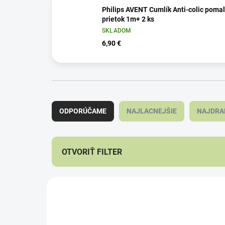
Philips AVENT Cumlík Anti-colic poma
prietok 1m+ 2 ks
SKLADOM
6,90 €
R
a
ODPORÚČAME
NAJLACNEJŠIE
NAJDRA
d
e
n
i
OTVORIŤ FILTER
e
p
V
r
ý
o
p
d
i
u