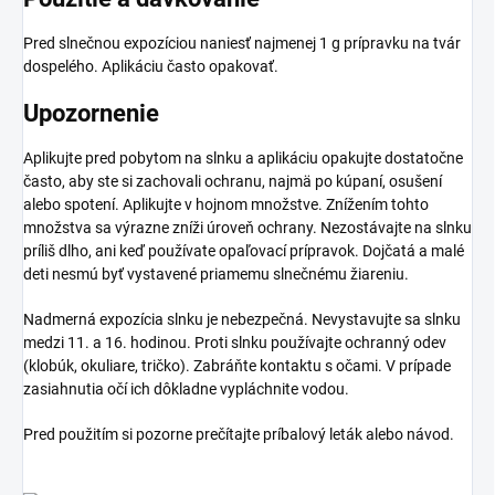
Pred slnečnou expozíciou naniesť najmenej 1 g prípravku na tvár
dospelého. Aplikáciu často opakovať.
Upozornenie
Aplikujte pred pobytom na slnku a aplikáciu opakujte dostatočne
často, aby ste si zachovali ochranu, najmä po kúpaní, osušení
alebo spotení. Aplikujte v hojnom množstve. Znížením tohto
množstva sa výrazne zníži úroveň ochrany. Nezostávajte na slnku
príliš dlho, ani keď používate opaľovací prípravok. Dojčatá a malé
deti nesmú byť vystavené priamemu slnečnému žiareniu.
Nadmerná expozícia slnku je nebezpečná. Nevystavujte sa slnku
medzi 11. a 16. hodinou. Proti slnku používajte ochranný odev
(klobúk, okuliare, tričko). Zabráňte kontaktu s očami. V prípade
zasiahnutia očí ich dôkladne vypláchnite vodou.
Pred použitím si pozorne prečítajte príbalový leták alebo návod.