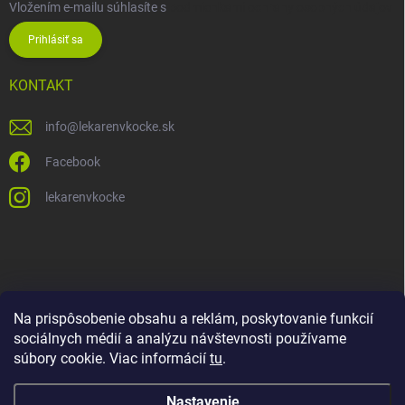
Vložením e-mailu súhlasíte s
podmienkami ochrany osobných údajov
Prihlásiť sa
KONTAKT
info
@
lekarenvkocke.sk
Facebook
lekarenvkocke
Na prispôsobenie obsahu a reklám, poskytovanie funkcií
sociálnych médií a analýzu návštevnosti používame
súbory cookie. Viac informácií
tu
.
Nastavenie