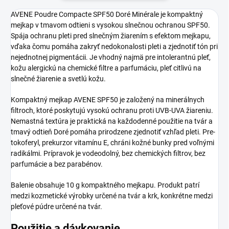
AVENE Poudre Compacte SPF50 Doré Minérale je kompaktný
mejkap v tmavom odtieni s vysokou slnečnou ochranou SPF50.
Spája ochranu pleti pred slnečným žiarením s efektom mejkapu,
vďaka čomu pomáha zakryť nedokonalosti pleti a zjednotiť tón pri
nejednotnej pigmentácii. Je vhodný najmä pre intolerantnú pleť,
kožu alergickú na chemické filtre a parfumáciu, pleť citlivú na
slnečné žiarenie a svetlú kožu.
Kompaktný mejkap AVENE SPF50 je založený na minerálnych
filtroch, ktoré poskytujú vysokú ochranu proti UVB-UVA žiareniu.
Nemastná textúra je praktická na každodenné použitie na tvár a
tmavý odtieň Doré pomáha prirodzene zjednotiť vzhľad pleti. Pre-
tokoferyl, prekurzor vitamínu E, chráni kožné bunky pred voľnými
radikálmi. Prípravok je vodeodolný, bez chemických filtrov, bez
parfumácie a bez parabénov.
Balenie obsahuje 10 g kompaktného mejkapu. Produkt patrí
medzi kozmetické výrobky určené na tvár a krk, konkrétne medzi
pleťové púdre určené na tvár.
Použitie a dávkovanie