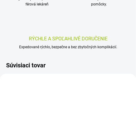
férová lekáreň
pomôcky.
RÝCHLE A SPOĽAHLIVÉ DORUČENIE
Expedované rýchlo, bezpečne a bez zbytočných komplikácií.
Súvisiaci tovar
SKLADOM
SKLADOM
(>5 KS)
(>5 KS)