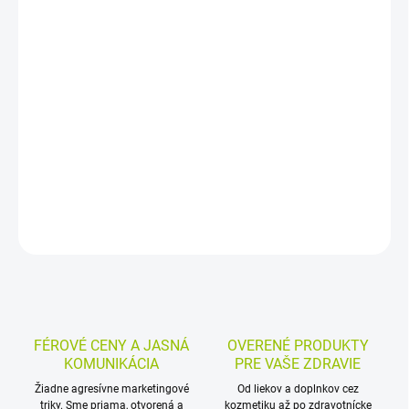
−
+
Pridať do košíka
Kompaktný mejkap s minerálnymi filtrami a SPF50 poskytuje
vysokú ochranu pred UVB-UVA žiarením a zároveň pomáha zakryť
nedokonalosti pleti a zjednotiť jej tón. Je vodeodolný, bez
parfumácie a bez parabénov.
DETAILNÉ INFORMÁCIE
MOŽNOSTI VRÁTENIA TOVARU
OPÝTAŤ SA
STRÁŽIŤ
FÉROVÉ CENY A JASNÁ
OVERENÉ PRODUKTY
KOMUNIKÁCIA
PRE VAŠE ZDRAVIE
Žiadne agresívne marketingové
Od liekov a doplnkov cez
triky. Sme priama, otvorená a
kozmetiku až po zdravotnícke