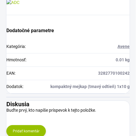
Dodatočné parametre
Kategória
:
Avene
Hmotnosť
:
0.01 kg
EAN
:
3282770100242
Dodatok
:
kompaktný mejkap (tmavý odtieň) 1x10 g
Diskusia
Buďte prvý, kto napíše príspevok k tejto položke.
Pridať komentár