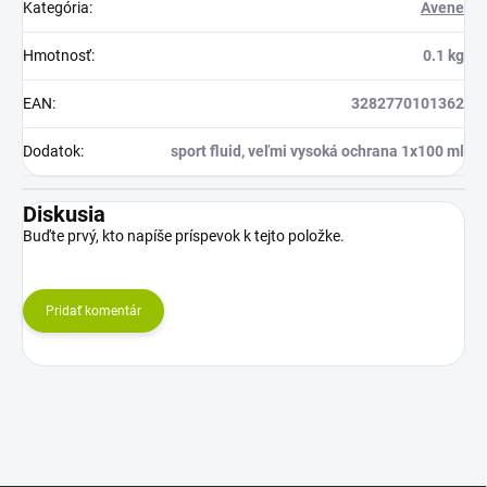
Kategória
:
Avene
Hmotnosť
:
0.1 kg
EAN
:
3282770101362
Dodatok
:
sport fluid, veľmi vysoká ochrana 1x100 ml
Diskusia
Buďte prvý, kto napíše príspevok k tejto položke.
Pridať komentár