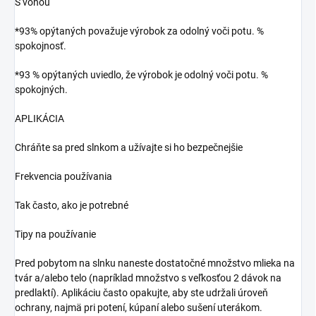
S vôňou
*93% opýtaných považuje výrobok za odolný voči potu. %
spokojnosť.
*93 % opýtaných uviedlo, že výrobok je odolný voči potu. %
spokojných.
APLIKÁCIA
Chráňte sa pred slnkom a užívajte si ho bezpečnejšie
Frekvencia používania
Tak často, ako je potrebné
Tipy na používanie
Pred pobytom na slnku naneste dostatočné množstvo mlieka na
tvár a/alebo telo (napríklad množstvo s veľkosťou 2 dávok na
predlaktí). Aplikáciu často opakujte, aby ste udržali úroveň
ochrany, najmä pri potení, kúpaní alebo sušení uterákom.