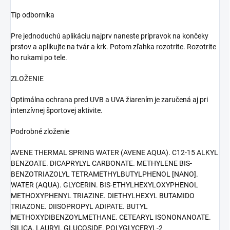
Tip odborníka
Pre jednoduchú aplikáciu najprv naneste prípravok na končeky
prstov a aplikujte na tvár a krk. Potom zľahka rozotrite. Rozotrite
ho rukami po tele.
ZLOŽENIE
Optimálna ochrana pred UVB a UVA žiarením je zaručená aj pri
intenzívnej športovej aktivite.
Podrobné zloženie
AVENE THERMAL SPRING WATER (AVENE AQUA). C12-15 ALKYL
BENZOATE. DICAPRYLYL CARBONATE. METHYLENE BIS-
BENZOTRIAZOLYL TETRAMETHYLBUTYLPHENOL [NANO].
WATER (AQUA). GLYCERIN. BIS-ETHYLHEXYLOXYPHENOL
METHOXYPHENYL TRIAZINE. DIETHYLHEXYL BUTAMIDO
TRIAZONE. DIISOPROPYL ADIPATE. BUTYL
METHOXYDIBENZOYLMETHANE. CETEARYL ISONONANOATE.
SILICA. LAURYL GLUCOSIDE. POLYGLYCERYL-2