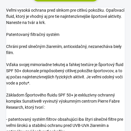
Veľmi vysoká ochrana pred slnkom pre citlivú pokožku. Opaľovací
fluid, ktorý je vhodný aj pre tie najintenzívnejšie športové aktivity.
Naneste na tvár a krk.
Patentovaný filtračný systém
Chráni pred slnečným žiarením, antioxidačný, nezanecháva biely
film.
Vďaka svojej mimoriadne tekutej a ľahkej textúre je Športový fluid
SPF 50+ dokonale prispôsobený citlivej pokožke športovcov, a to
aj počas najintenzívnejších fyzických aktivít. Je veľmi odolný voči
vode a potu*.
Základom Športového fluidu SPF 50+ je exkluzívny ochranný
komplex Sunsitive® vyvinutý výskumným centrom Pierre Fabre
Research, ktorý tvorí :
- patentovaný systém filtrov obsahujúci iba štyri slnečné filtre pre
veľmi širokú a stabilnú ochranu pred UVB-UVA žiarením a