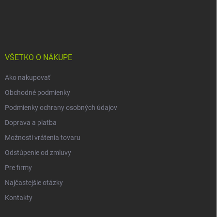
Z
á
p
ä
t
i
VŠETKO O NÁKUPE
e
Ako nakupovať
Obchodné podmienky
Podmienky ochrany osobných údajov
Doprava a platba
Možnosti vrátenia tovaru
Odstúpenie od zmluvy
Pre firmy
Najčastejšie otázky
Kontakty