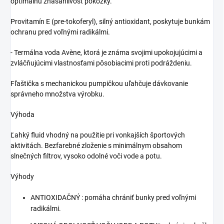
optimálnu znášanlivosť pokožky.
Provitamín E (pre-tokoferyl), silný antioxidant, poskytuje bunkám
ochranu pred voľnými radikálmi.
- Termálna voda Avène, ktorá je známa svojimi upokojujúcimi a
zvláčňujúcimi vlastnosťami pôsobiacimi proti podráždeniu.
Fľaštička s mechanickou pumpičkou uľahčuje dávkovanie
správneho množstva výrobku.
Výhoda
Ľahký fluid vhodný na použitie pri vonkajších športových
aktivitách. Bezfarebné zloženie s minimálnym obsahom
slnečných filtrov, vysoko odolné voči vode a potu.
Výhody
ANTIOXIDAČNÝ : pomáha chrániť bunky pred voľnými
radikálmi.