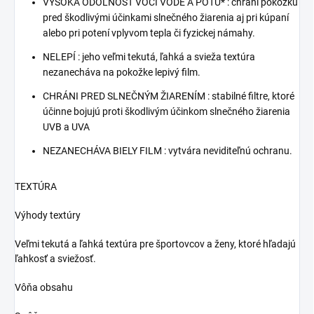
VYSOKÁ ODOLNOSŤ VOČI VODE A POTU* : chráni pokožku
pred škodlivými účinkami slnečného žiarenia aj pri kúpaní
alebo pri potení vplyvom tepla či fyzickej námahy.
NELEPÍ : jeho veľmi tekutá, ľahká a svieža textúra
nezanecháva na pokožke lepivý film.
CHRÁNI PRED SLNEČNÝM ŽIARENÍM : stabilné filtre, ktoré
účinne bojujú proti škodlivým účinkom slnečného žiarenia
UVB a UVA
NEZANECHÁVA BIELY FILM : vytvára neviditeľnú ochranu.
TEXTÚRA
Výhody textúry
Veľmi tekutá a ľahká textúra pre športovcov a ženy, ktoré hľadajú
ľahkosť a sviežosť.
Vôňa obsahu