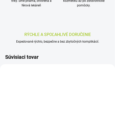
triky. Sme priama, otvorená a
kozmetiku až po zdravotnícke
férová lekáreň
pomôcky.
RÝCHLE A SPOĽAHLIVÉ DORUČENIE
Expedované rýchlo, bezpečne a bez zbytočných komplikácií.
Súvisiaci tovar
SKLADOM
SKLADOM
(>5 KS)
(>5 KS)