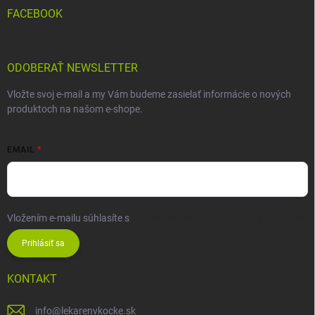
FACEBOOK
ODOBERAŤ NEWSLETTER
Vložte svoj e-mail a my Vám budeme zasielať informácie o nových
produktoch na našom e-shope.
EMAIL
Vložením e-mailu súhlasíte s
podmienkami ochrany osobných údajov
Prihlásiť sa
KONTAKT
info
@
lekarenvkocke.sk