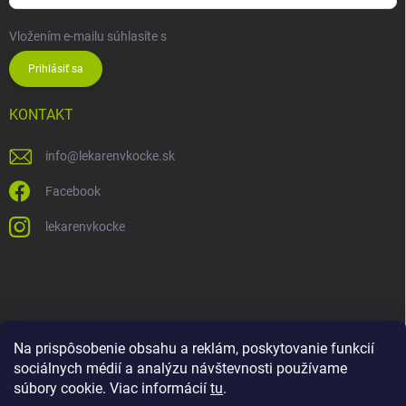
Vložením e-mailu súhlasíte s
podmienkami ochrany osobných údajov
Prihlásiť sa
KONTAKT
info
@
lekarenvkocke.sk
Facebook
lekarenvkocke
Na prispôsobenie obsahu a reklám, poskytovanie funkcií
sociálnych médií a analýzu návštevnosti používame
súbory cookie. Viac informácií
tu
.