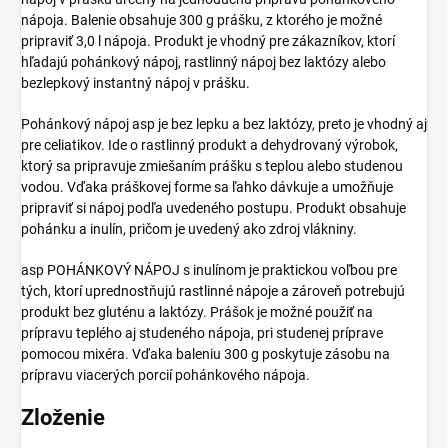
nápoja. Balenie obsahuje 300 g prášku, z ktorého je možné
pripraviť 3,0 l nápoja. Produkt je vhodný pre zákazníkov, ktorí
hľadajú pohánkový nápoj, rastlinný nápoj bez laktózy alebo
bezlepkový instantný nápoj v prášku.
Pohánkový nápoj asp je bez lepku a bez laktózy, preto je vhodný aj
pre celiatikov. Ide o rastlinný produkt a dehydrovaný výrobok,
ktorý sa pripravuje zmiešaním prášku s teplou alebo studenou
vodou. Vďaka práškovej forme sa ľahko dávkuje a umožňuje
pripraviť si nápoj podľa uvedeného postupu. Produkt obsahuje
pohánku a inulín, pričom je uvedený ako zdroj vlákniny.
asp POHÁNKOVÝ NÁPOJ s inulínom je praktickou voľbou pre
tých, ktorí uprednostňujú rastlinné nápoje a zároveň potrebujú
produkt bez gluténu a laktózy. Prášok je možné použiť na
prípravu teplého aj studeného nápoja, pri studenej príprave
pomocou mixéra. Vďaka baleniu 300 g poskytuje zásobu na
prípravu viacerých porcií pohánkového nápoja.
Zloženie