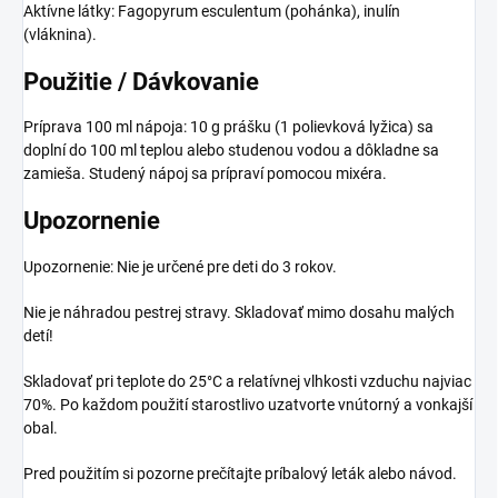
Aktívne látky: Fagopyrum esculentum (pohánka), inulín
(vláknina).
Použitie / Dávkovanie
Príprava 100 ml nápoja: 10 g prášku (1 polievková lyžica) sa
doplní do 100 ml teplou alebo studenou vodou a dôkladne sa
zamieša. Studený nápoj sa prípraví pomocou mixéra.
Upozornenie
Upozornenie: Nie je určené pre deti do 3 rokov.
Nie je náhradou pestrej stravy. Skladovať mimo dosahu malých
detí!
Skladovať pri teplote do 25°C a relatívnej vlhkosti vzduchu najviac
70%. Po každom použití starostlivo uzatvorte vnútorný a vonkajší
obal.
Pred použitím si pozorne prečítajte príbalový leták alebo návod.