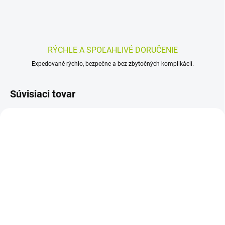
RÝCHLE A SPOĽAHLIVÉ DORUČENIE
Expedované rýchlo, bezpečne a bez zbytočných komplikácií.
Súvisiaci tovar
SKLADOM
SKLADOM
(>5 KS)
(>5 KS)
nefdesanté ČIERNA
Zlatý Dúšok Triphala –