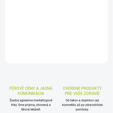
−
+
Pridať do košíka
Instantný pohánkový nápoj s inulínom je rastlinný prášok na
jednoduchú prípravu teplého aj studeného nápoja. Je bez lepku a
laktózy, vhodný aj pre celiatikov; 300 g balenie vystačí na 3 l
nápoja.
DETAILNÉ INFORMÁCIE
MOŽNOSTI VRÁTENIA TOVARU
OPÝTAŤ SA
STRÁŽIŤ
FÉROVÉ CENY A JASNÁ
OVERENÉ PRODUKTY
KOMUNIKÁCIA
PRE VAŠE ZDRAVIE
Žiadne agresívne marketingové
Od liekov a doplnkov cez
triky. Sme priama, otvorená a
kozmetiku až po zdravotnícke
férová lekáreň
pomôcky.