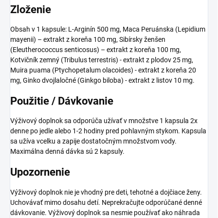
Zloženie
Obsah v 1 kapsule: L-Arginín 500 mg, Maca Peruánska (Lepidium
mayenii) – extrakt z koreňa 100 mg, Sibírsky ženšen
(Eleutherococcus senticosus) – extrakt z koreňa 100 mg,
Kotvičník zemný (Tribulus terrestris) - extrakt z plodov 25 mg,
Muira puama (Ptychopetalum olacoides) - extrakt z koreňa 20
mg, Ginko dvojlaločné (Ginkgo biloba) - extrakt z listov 10 mg.
Použitie / Dávkovanie
Výživový doplnok sa odporúča užívať v množstve 1 kapsula 2x
denne po jedle alebo 1-2 hodiny pred pohlavným stykom. Kapsula
sa užíva vcelku a zapije dostatočným množstvom vody.
Maximálna denná dávka sú 2 kapsuly.
Upozornenie
Výživový doplnok nie je vhodný pre deti, tehotné a dojčiace ženy.
Uchovávať mimo dosahu detí. Neprekračujte odporúčané denné
dávkovanie. Výživový doplnok sa nesmie používať ako náhrada