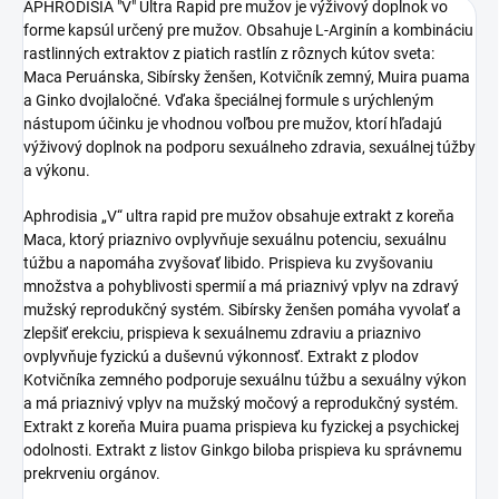
APHRODISIA "V" Ultra Rapid pre mužov je výživový doplnok vo
forme kapsúl určený pre mužov. Obsahuje L-Arginín a kombináciu
rastlinných extraktov z piatich rastlín z rôznych kútov sveta:
Maca Peruánska, Sibírsky ženšen, Kotvičník zemný, Muira puama
a Ginko dvojlaločné. Vďaka špeciálnej formule s urýchleným
nástupom účinku je vhodnou voľbou pre mužov, ktorí hľadajú
výživový doplnok na podporu sexuálneho zdravia, sexuálnej túžby
a výkonu.
Aphrodisia „V“ ultra rapid pre mužov obsahuje extrakt z koreňa
Maca, ktorý priaznivo ovplyvňuje sexuálnu potenciu, sexuálnu
túžbu a napomáha zvyšovať libido. Prispieva ku zvyšovaniu
množstva a pohyblivosti spermií a má priaznivý vplyv na zdravý
mužský reprodukčný systém. Sibírsky ženšen pomáha vyvolať a
zlepšiť erekciu, prispieva k sexuálnemu zdraviu a priaznivo
ovplyvňuje fyzickú a duševnú výkonnosť. Extrakt z plodov
Kotvičníka zemného podporuje sexuálnu túžbu a sexuálny výkon
a má priaznivý vplyv na mužský močový a reprodukčný systém.
Extrakt z koreňa Muira puama prispieva ku fyzickej a psychickej
odolnosti. Extrakt z listov Ginkgo biloba prispieva ku správnemu
prekrveniu orgánov.