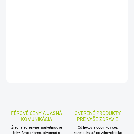
−
+
Pridať do košíka
Výživový doplnok s L-arginínom, macou, sibírskym ženšenom,
kotvičníkom, muira puama a ginkgom pre mužov. Podporuje
sexuálne zdravie, sexuálnu túžbu a výkon, so zameraním na
urýchlený nástup účinku.
DETAILNÉ INFORMÁCIE
MOŽNOSTI VRÁTENIA TOVARU
OPÝTAŤ SA
STRÁŽIŤ
FÉROVÉ CENY A JASNÁ
OVERENÉ PRODUKTY
KOMUNIKÁCIA
PRE VAŠE ZDRAVIE
Žiadne agresívne marketingové
Od liekov a doplnkov cez
triky. Sme priama, otvorená a
kozmetiku až po zdravotnícke