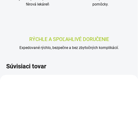
férová lekáreň
pomôcky.
RÝCHLE A SPOĽAHLIVÉ DORUČENIE
Expedované rýchlo, bezpečne a bez zbytočných komplikácií.
Súvisiaci tovar
SKLADOM
SKLADOM
(>5 KS)
(>5 KS)