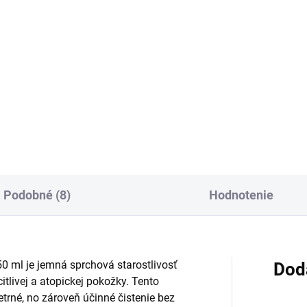
Do košíka
Sprchový gél s octopiroxom a
bielym ichthyolom na pokožk
ea Care & Roses sprchový gél
tela aj hlavy pri Tinea versicolo
 ml
Pri pravidelnom používaní
pomáha zosvetľovať tmavé
škvrny a biele škvrny po...
Podobné (8)
Hodnotenie
 ml je jemná sprchová starostlivosť
Dod
itlivej a atopickej pokožky. Tento
trné, no zároveň účinné čistenie bez