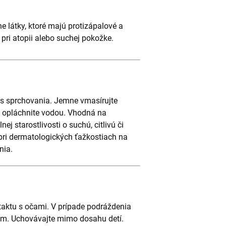
e látky, ktoré majú protizápalové a
pri atopii alebo suchej pokožke.
s sprchovania. Jemne vmasírujte
 opláchnite vodou. Vhodná na
j starostlivosti o suchú, citlivú či
pri dermatologických ťažkostiach na
nia.
taktu s očami. V prípade podráždenia
rom. Uchovávajte mimo dosahu detí.