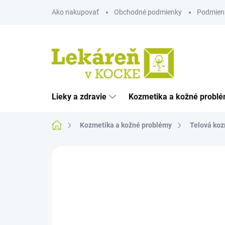
Prejsť
Ako nakupovať
Obchodné podmienky
Podmien
na
obsah
Lieky a zdravie
Kozmetika a kožné probl
Domov
Kozmetika a kožné problémy
Telová koz
Neohodnotené
Podrobnosti hodnote