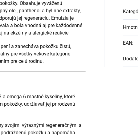
y pokožky. Obsahuje vyváženú
ý olej, panthenol a bylinné extrakty,
Kategó
porujú jej regeneráciu. Emulzia je
ovala a bola vhodná aj pre každodenné
Hmotn
ej na ekzémy a alergické reakcie.
EAN
:
 pení a zanecháva pokožku čistú,
eálny pre všetky vekové kategórie
Dodat
ním pre celú rodinu.
 a omega-6 mastné kyseliny, ktoré
pokožky, udržiavať jej prirodzenú
 svojimi výraznými regeneračnými a
e podráždenú pokožku a napomáha