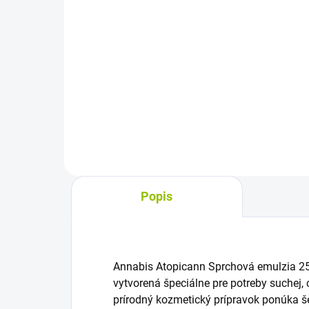
Do košíka
Regeneračný sprchový gél s
Niv
kyselinou mliečnou a ureou
500
intenzívne hydratuje veľmi suchú
pokožku. Vďaka dvojitému účinku
zachytáva vlhkosť a vytvára
bariérový efekt, čím pomáha...
Popis
Annabis Atopicann Sprchová emulzia 250
vytvorená špeciálne pre potreby suchej, c
prírodný kozmetický prípravok ponúka še