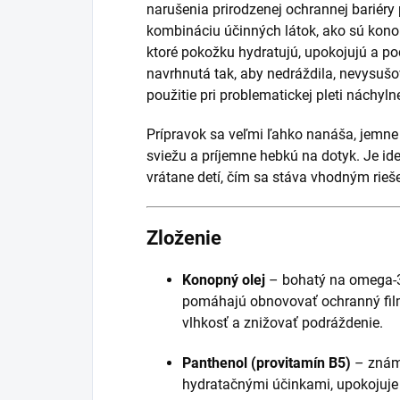
narušenia prirodzenej ochrannej bariér
kombináciu účinných látok, ako sú konopn
ktoré pokožku hydratujú, upokojujú a pod
navrhnutá tak, aby nedráždila, nevysuš
použitie pri problematickej pleti náchyln
Prípravok sa veľmi ľahko nanáša, jemne
sviežu a príjemne hebkú na dotyk. Je id
vrátane detí, čím sa stáva vhodným rieše
Zloženie
Konopný olej
– bohatý na omega-3
pomáhajú obnovovať ochranný film 
vlhkosť a znižovať podráždenie.
Panthenol (provitamín B5)
– známy
hydratačnými účinkami, upokojuj