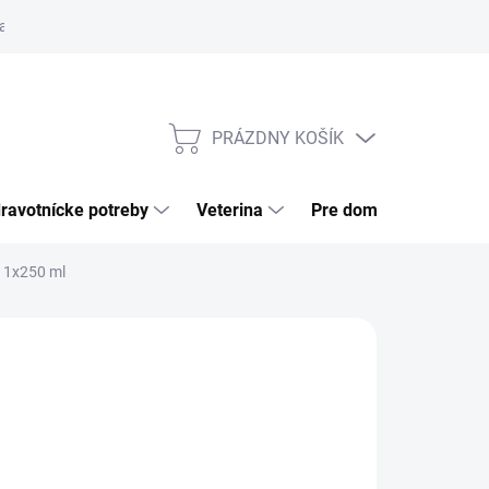
a tovaru
Odstúpenie od zmluvy
Pre firmy
Najčastejšie otázk
PRÁZDNY KOŠÍK
NÁKUPNÝ
KOŠÍK
ravotnícke potreby
Veterina
Pre domácnosť
 1x250 ml
026
MOŽNOSTI DORUČENIA