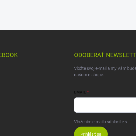
EBOOK
ODOBERAŤ NEWSLET
Vložte svoj e-mail a my Vám bud
našom e-shope.
EMAIL
Vložením e-mailu súhlasíte s
pod
Prihlásiť sa