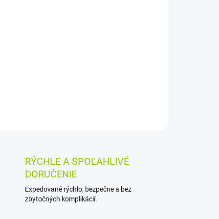
Pridať do košíka
m olejom, bylinnými výťažkami a panthenolom
rostlivosť o pokožku. Jemne umýva bez
ráždenia, vhodná je aj pre vegánov.
OSTI VRÁTENIA TOVARU
RÝCHLE A SPOĽAHLIVÉ
DORUČENIE
Expedované rýchlo, bezpečne a bez
zbytočných komplikácií.