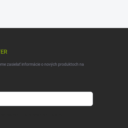
TER
eme zasielať informácie o nových produktoch na
mienkami ochrany osobných údajov