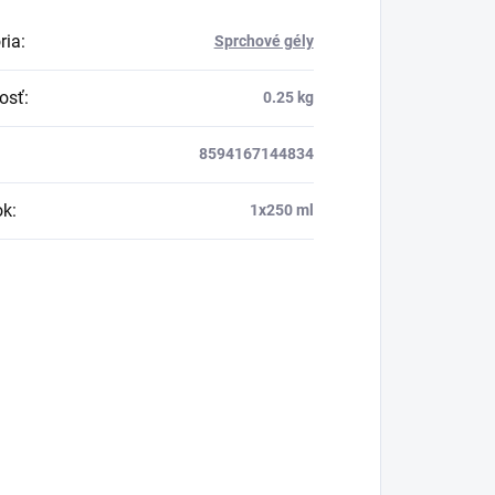
ria
:
Sprchové gély
osť
:
0.25 kg
8594167144834
ok
:
1x250 ml