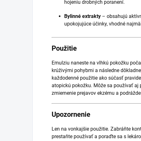
hojeniu drobných poranení.
Bylinné extrakty
– obsahujú aktívn
upokojujúce účinky, vhodné najmä 
Použitie
Emulziu naneste na vlhkú pokožku poča
krúživými pohybmi a následne dôkladne
každodenné použitie ako súčasť pravidelne
atopickú pokožku. Môže sa používať aj 
zmiernenie prejavov ekzému a podrážde
Upozornenie
Len na vonkajšie použitie. Zabráňte kon
prestaňte používať a poraďte sa s leká