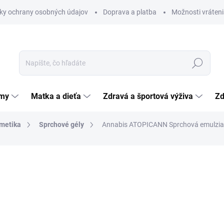
ky ochrany osobných údajov
Doprava a platba
Možnosti vráteni
Hľadať
émy
Matka a dieťa
Zdravá a športová výživa
Zd
metika
Sprchové gély
Annabis ATOPICANN Sprchová emulzia
nia
12,52 €
Jednotková
5,01 € / 100 ml
cena:
SKLADOM
(>5 KS)
MÔŽEME DORUČIŤ DO:
12.8.2