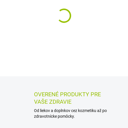
−
+
Sprchová emulzia s konopný
je určená na každodennú sta
nežiaduceho vysušenia a pod
DETAILNÉ INFORMÁCIE
MOŽN
OPÝTAŤ SA
STRÁŽIŤ
OVERENÉ PRODUKTY PRE
VAŠE ZDRAVIE
Od liekov a doplnkov cez kozmetiku až po
zdravotnícke pomôcky.