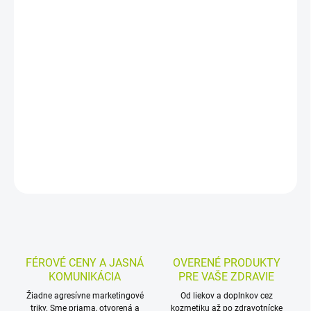
−
+
Pridať do košíka
Sypaný bylinný čaj z vňate čučoriedky obyčajnej je určený na
prípravu čerstvého nálevu. Má priaznivý účinok pri cukrovke,
pôsobí dezinfekčne v tráviacom a močovom ústrojenstve a
používa sa aj pri hnačkových ochoreniach.
DETAILNÉ INFORMÁCIE
MOŽNOSTI VRÁTENIA TOVARU
OPÝTAŤ SA
STRÁŽIŤ
FÉROVÉ CENY A JASNÁ
OVERENÉ PRODUKTY
KOMUNIKÁCIA
PRE VAŠE ZDRAVIE
Žiadne agresívne marketingové
Od liekov a doplnkov cez
triky. Sme priama, otvorená a
kozmetiku až po zdravotnícke