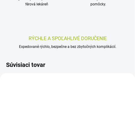
férová lekáreň
pomôcky.
RÝCHLE A SPOĽAHLIVÉ DORUČENIE
Expedované rýchlo, bezpečne a bez zbytočných komplikácií.
Súvisiaci tovar
SKLADOM
SKLADOM
(>5 KS)
(>5 KS)