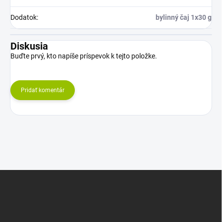
Dodatok
:
bylinný čaj 1x30 g
Diskusia
Buďte prvý, kto napíše príspevok k tejto položke.
Pridať komentár
Z
á
p
ä
t