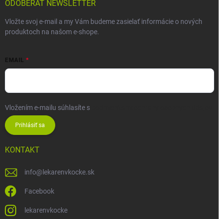
ODOBERAŤ NEWSLETTER
Vložte svoj e-mail a my Vám budeme zasielať informácie o nových
produktoch na našom e-shope.
EMAIL
Vložením e-mailu súhlasíte s
podmienkami ochrany osobných údajov
Prihlásiť sa
KONTAKT
info
@
lekarenvkocke.sk
Facebook
lekarenvkocke