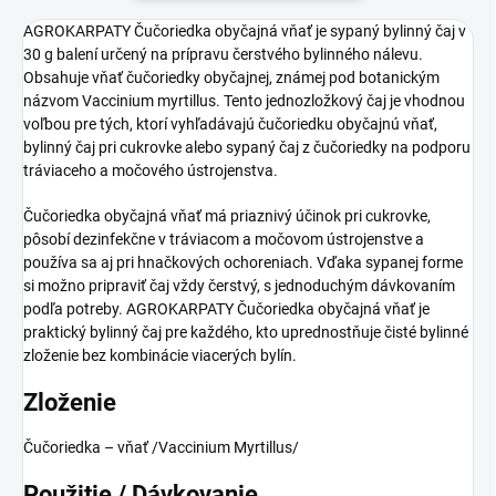
AGROKARPATY Čučoriedka obyčajná vňať je sypaný bylinný čaj v
30 g balení určený na prípravu čerstvého bylinného nálevu.
Obsahuje vňať čučoriedky obyčajnej, známej pod botanickým
názvom Vaccinium myrtillus. Tento jednozložkový čaj je vhodnou
voľbou pre tých, ktorí vyhľadávajú čučoriedku obyčajnú vňať,
bylinný čaj pri cukrovke alebo sypaný čaj z čučoriedky na podporu
tráviaceho a močového ústrojenstva.
Čučoriedka obyčajná vňať má priaznivý účinok pri cukrovke,
pôsobí dezinfekčne v tráviacom a močovom ústrojenstve a
používa sa aj pri hnačkových ochoreniach. Vďaka sypanej forme
si možno pripraviť čaj vždy čerstvý, s jednoduchým dávkovaním
podľa potreby. AGROKARPATY Čučoriedka obyčajná vňať je
praktický bylinný čaj pre každého, kto uprednostňuje čisté bylinné
zloženie bez kombinácie viacerých bylín.
Zloženie
Čučoriedka – vňať /Vaccinium Myrtillus/
Použitie / Dávkovanie