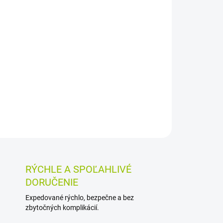
026
MOŽNOSTI DORUČENIA
Pridať do košíka
dvojdomej, fialkou trojfarebnou a ďalšími
vu záparu. Používa sa ako podporný prostriedok
ie prekrvenia vnútorných orgánov.
OSTI VRÁTENIA TOVARU
RÝCHLE A SPOĽAHLIVÉ
DORUČENIE
Expedované rýchlo, bezpečne a bez
zbytočných komplikácií.