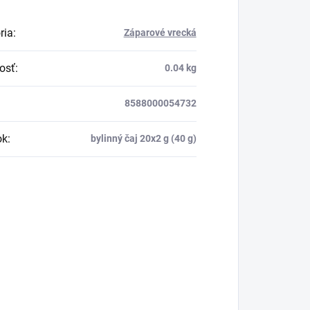
ria
:
Záparové vrecká
osť
:
0.04 kg
8588000054732
ok
:
bylinný čaj 20x2 g (40 g)