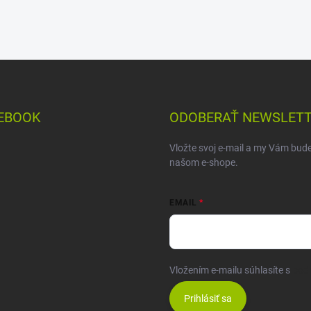
EBOOK
ODOBERAŤ NEWSLET
Vložte svoj e-mail a my Vám bud
našom e-shope.
EMAIL
Vložením e-mailu súhlasíte s
pod
Prihlásiť sa