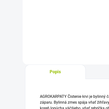
cena:
cena
Do košíka
Ovocno-bylinný čaj s echinaceou
Byl
v nálevových vrecúškach prináša
por
spojenie jahodovej arómy, ovocia
vre
a bylín. Hodí sa na každodenné
lapa
pitie, teplý aj chladený. Balenie
a kl
obsahuje 20...
form
prác
Popis
AGROKARPATY Čistenie krvi je bylinný ča
záparu. Bylinná zmes spája vňať žihľavy 
koreň lopúcha väčšieho, vňať rebríčka o