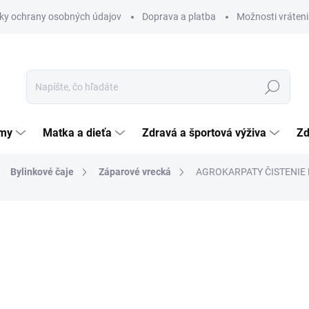
ky ochrany osobných údajov
Doprava a platba
Možnosti vráteni
Hľadať
émy
Matka a dieťa
Zdravá a športová výživa
Zd
Bylinkové čaje
Záparové vrecká
AGROKARPATY ČISTENIE K
nia
ZNAČKA:
AGROKARPATY, S.R.O. PLAVNICA
3,23 €
Jednotková
8,08 € / 100 g
cena:
SKLADOM
(>5 KS)