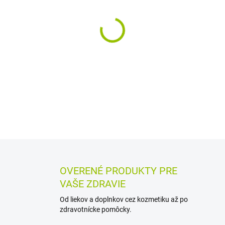
MÔŽEME DORUČIŤ DO:
12.8.2
−
+
Bylinný čaj s vňaťou žihľavy 
bylinami je určený na prípra
na prečistenie krvi a zlepšen
DETAILNÉ INFORMÁCIE
MOŽN
OPÝTAŤ SA
STRÁŽIŤ
OVERENÉ PRODUKTY PRE
VAŠE ZDRAVIE
Od liekov a doplnkov cez kozmetiku až po
zdravotnícke pomôcky.