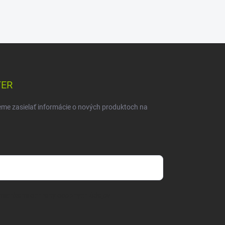
TER
eme zasielať informácie o nových produktoch na
mienkami ochrany osobných údajov