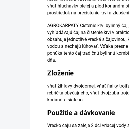
vňať hluchavky bielej a plod koriandra 
prostriedok na prečistenie krvi a zlepše
AGROKARPATY Čistenie krvi bylinný čaj j
vyhľadávajú čaj na čistenie krvi v prakt
obsahuje jednotlivé vrecká s čajovinou, 
vodou a nechajú lúhovať. Vďaka presne 
ponúka tento čaj tradičnú bylinnú komb
dňa.
Zloženie
vňať žihľavy dvojdomej, vňať fialky troj
rebríčka obyčajného, vňať dvojzuba trojd
koriandra siateho.
Použitie a dávkovanie
Vrecko čaju sa zaleje 2 dcl vriacej vody