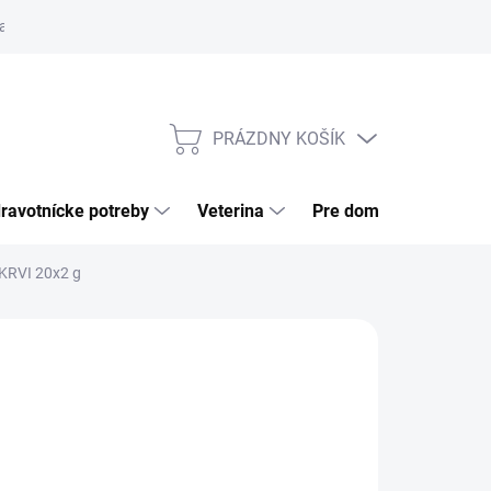
a tovaru
Odstúpenie od zmluvy
Pre firmy
Najčastejšie otázk
PRÁZDNY KOŠÍK
NÁKUPNÝ
KOŠÍK
ravotnícke potreby
Veterina
Pre domácnosť
RVI 20x2 g