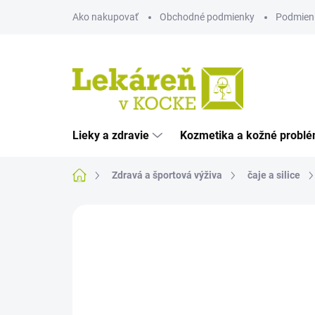
Prejsť
Ako nakupovať
Obchodné podmienky
Podmien
na
obsah
Lieky a zdravie
Kozmetika a kožné probl
Domov
Zdravá a športová výživa
čaje a silice
Neohodnotené
Podrobnosti hodnote