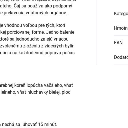
siateho. Čaj sa používa ako podporný
nie prekrvenia vnútorných orgánov.
Kategó
e vhodnou voľbou pre tých, ktorí
Hmotn
ickej porciovanej forme. Jedno balenie
ktoré sa jednoducho zalejú vriacou
EAN
:
zvolenému zloženiu z viacerých bylín
ináciu na každodennú prípravu počas
Dodat
farebnej,koreň lopúcha väčšieho, vňať
ielneho, vňať hluchavky bielej, plod
 a nechá sa lúhovať 15 minút.