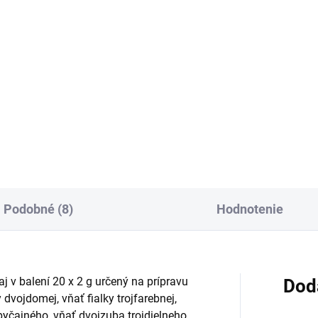
:
cena:
Do košíka
Do košíka
inný čaj Lapacho v
Bylinný čaj s kvetom lipy v
ciovaných nálevových
praktických dvojkomorových
cúškach obsahuje červené
záparových vrecúškach sa ľa
cho, rooibos, škoricovú kôru
pripravuje doma aj v práci. J
inčeky. Vďaka praktickej
vôňa lipového kvetu spríjemní
e sa ľahko pripraví doma aj v
chvíle oddychu počas celého..
i...
Podobné (8)
Hodnotenie
j v balení 20 x 2 g určený na prípravu
Dod
dvojdomej, vňať fialky trojfarebnej,
byčajného, vňať dvojzuba trojdielneho,