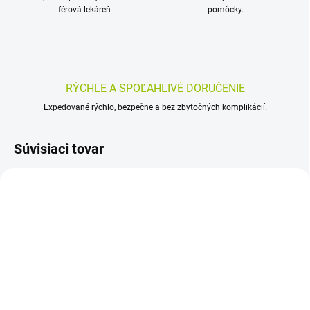
férová lekáreň
pomôcky.
RÝCHLE A SPOĽAHLIVÉ DORUČENIE
Expedované rýchlo, bezpečne a bez zbytočných komplikácií.
Súvisiaci tovar
NOVINKA
SKLADOM
SKLADOM
(>5 KS)
(>5 KS)