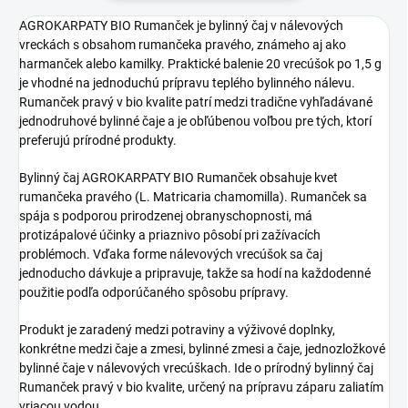
AGROKARPATY BIO Rumanček je bylinný čaj v nálevových
vreckách s obsahom rumančeka pravého, známeho aj ako
harmanček alebo kamilky. Praktické balenie 20 vrecúšok po 1,5 g
je vhodné na jednoduchú prípravu teplého bylinného nálevu.
Rumanček pravý v bio kvalite patrí medzi tradične vyhľadávané
jednodruhové bylinné čaje a je obľúbenou voľbou pre tých, ktorí
preferujú prírodné produkty.
Bylinný čaj AGROKARPATY BIO Rumanček obsahuje kvet
rumančeka pravého (L. Matricaria chamomilla). Rumanček sa
spája s podporou prirodzenej obranyschopnosti, má
protizápalové účinky a priaznivo pôsobí pri zažívacích
problémoch. Vďaka forme nálevových vrecúšok sa čaj
jednoducho dávkuje a pripravuje, takže sa hodí na každodenné
použitie podľa odporúčaného spôsobu prípravy.
Produkt je zaradený medzi potraviny a výživové doplnky,
konkrétne medzi čaje a zmesi, bylinné zmesi a čaje, jednozložkové
bylinné čaje v nálevových vrecúškach. Ide o prírodný bylinný čaj
Rumanček pravý v bio kvalite, určený na prípravu záparu zaliatím
vriacou vodou.