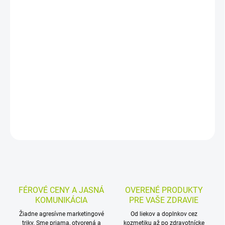
−
+
Pridať do košíka
Rumanček pravý v bio kvalite ako bylinný čaj v nálevových
vrecúškach ponúka jednoduchú prípravu teplého nálevu. Je
obľúbenou voľbou na každodenné používanie a patrí medzi
tradične vyhľadávané jednozložkové bylinné čaje.
DETAILNÉ INFORMÁCIE
MOŽNOSTI VRÁTENIA TOVARU
OPÝTAŤ SA
STRÁŽIŤ
FÉROVÉ CENY A JASNÁ
OVERENÉ PRODUKTY
KOMUNIKÁCIA
PRE VAŠE ZDRAVIE
Žiadne agresívne marketingové
Od liekov a doplnkov cez
triky. Sme priama, otvorená a
kozmetiku až po zdravotnícke