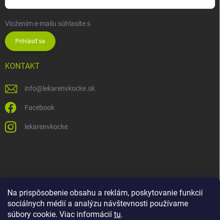
Vložením e-mailu súhlasíte s
podmienkami ochrany osobných údajov
Prihlásiť sa
KONTAKT
info
@
lekarenvkocke.sk
Facebook
lekarenvkocke
Na prispôsobenie obsahu a reklám, poskytovanie funkcií
sociálnych médií a analýzu návštevnosti používame
súbory cookie. Viac informácií
tu
.