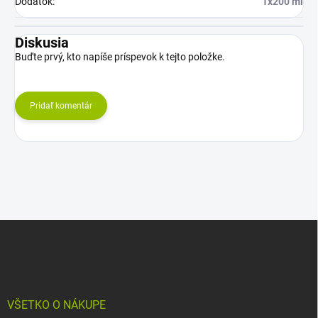
Dodatok
:
1x200 ml
Diskusia
Buďte prvý, kto napíše príspevok k tejto položke.
Pridať komentár
Z
á
p
ä
t
i
VŠETKO O NÁKUPE