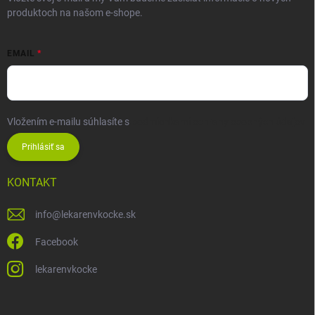
produktoch na našom e-shope.
EMAIL
Vložením e-mailu súhlasíte s
podmienkami ochrany osobných údajov
Prihlásiť sa
KONTAKT
info
@
lekarenvkocke.sk
Facebook
lekarenvkocke