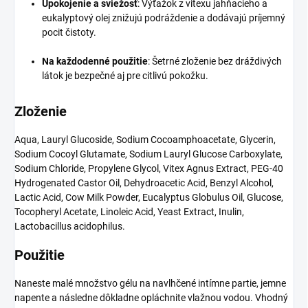
Upokojenie a sviežosť
: Výťažok z vitexu jahňacieho a
eukalyptový olej znižujú podráždenie a dodávajú príjemný
pocit čistoty.
Na každodenné použitie
: Šetrné zloženie bez dráždivých
látok je bezpečné aj pre citlivú pokožku.
Zloženie
Aqua, Lauryl Glucoside, Sodium Cocoamphoacetate, Glycerin,
Sodium Cocoyl Glutamate, Sodium Lauryl Glucose Carboxylate,
Sodium Chloride, Propylene Glycol, Vitex Agnus Extract, PEG-40
Hydrogenated Castor Oil, Dehydroacetic Acid, Benzyl Alcohol,
Lactic Acid, Cow Milk Powder, Eucalyptus Globulus Oil, Glucose,
Tocopheryl Acetate, Linoleic Acid, Yeast Extract, Inulin,
Lactobacillus acidophilus.
Použitie
Naneste malé množstvo gélu na navlhčené intímne partie, jemne
napente a následne dôkladne opláchnite vlažnou vodou. Vhodný