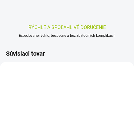
RÝCHLE A SPOĽAHLIVÉ DORUČENIE
Expedované rýchlo, bezpečne a bez zbytočných komplikácií.
Súvisiaci tovar
SKLADOM
SKLADOM
(>5 KS)
(>5 KS)
Chilly Fresh obrúsky 12
Velvet Intima 2v1 42 ks
ks