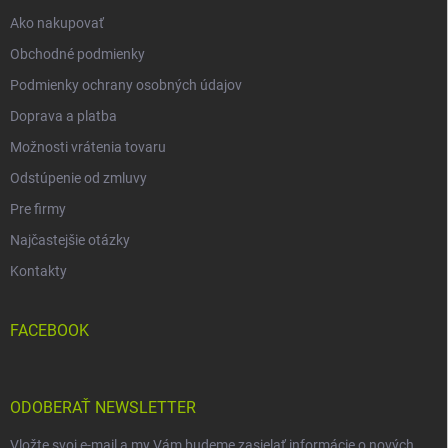
e
Ako nakupovať
Obchodné podmienky
Podmienky ochrany osobných údajov
Doprava a platba
Možnosti vrátenia tovaru
Odstúpenie od zmluvy
Pre firmy
Najčastejšie otázky
Kontakty
FACEBOOK
ODOBERAŤ NEWSLETTER
Vložte svoj e-mail a my Vám budeme zasielať informácie o nových