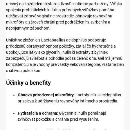
určený na každodennú starostlivosť o intímne partie ženy. Vďaka
spojeniu probiotických kultúr a prírodných výťažkov pomáha
udržiavať zdravé vaginálne prostredie, obnovuje rovnováhu
mikroflóry a zároveň chráni pred podráždením, svrbením a
nepríjemným zápachom.
Unikátne zloženie s Lactobacillus acidophilus podporuje
prirodzenú obranyschopnosť pokožky, zatiaľ čo hydratačné a
upokojujúce látky ako glycerín, inulín či extrakty z byliniek
zabezpečujú sviežosť a pohodlie počas celého dňa. Gél má jemnú
konzistenciu a je vhodný pre všetky vekové kategórie, vrátane žien
s citlivou pokožkou.
Účinky a benefity
Obnova prirodzenej mikroflóry
: Lactobacillus acidophilus
prispieva k udržiavaniu rovnováhy intímneho prostredia.
Hydratácia a ochrana
: Glycerín a inulín pomáhajú
zvlhčovať pokožku a chránia pred vysušením.