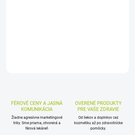
Gél na intímnu hygienu s probiotickými baktériami a rastlinnými
extraktmi je určený na každodennú starostlivosť o intímne partie.
Pomáha udržiavať prirodzené pH sliznice a podporuje rovnováhu
vaginálnej flóry.
DETAILNÉ INFORMÁCIE
MOŽNOSTI VRÁTENIA TOVARU
OPÝTAŤ SA
STRÁŽIŤ
FÉROVÉ CENY A JASNÁ
OVERENÉ PRODUKTY
KOMUNIKÁCIA
PRE VAŠE ZDRAVIE
Žiadne agresívne marketingové
Od liekov a doplnkov cez
triky. Sme priama, otvorená a
kozmetiku až po zdravotnícke
férová lekáreň
pomôcky.