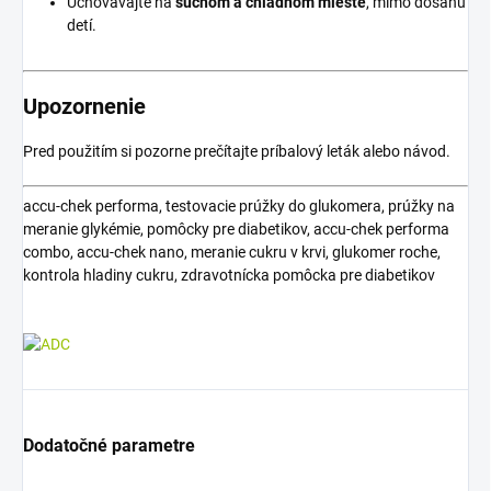
Uchovávajte na
suchom a chladnom mieste
, mimo dosahu
detí.
Upozornenie
Pred použitím si pozorne prečítajte príbalový leták alebo návod.
accu-chek performa, testovacie prúžky do glukomera, prúžky na
meranie glykémie, pomôcky pre diabetikov, accu-chek performa
combo, accu-chek nano, meranie cukru v krvi, glukomer roche,
kontrola hladiny cukru, zdravotnícka pomôcka pre diabetikov
Dodatočné parametre