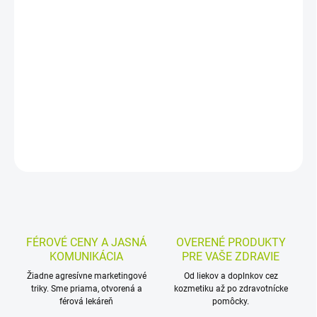
Testovacie prúžky do glukomera na meranie glykémie z kvapky
kapilárnej krvi. Balenie obsahuje 50 prúžkov a je určené pre
kompatibilné glukomery Accu-Chek Performa, Combo, Nano a
Insight.
DETAILNÉ INFORMÁCIE
MOŽNOSTI VRÁTENIA TOVARU
OPÝTAŤ SA
STRÁŽIŤ
FÉROVÉ CENY A JASNÁ
OVERENÉ PRODUKTY
KOMUNIKÁCIA
PRE VAŠE ZDRAVIE
Žiadne agresívne marketingové
Od liekov a doplnkov cez
triky. Sme priama, otvorená a
kozmetiku až po zdravotnícke
férová lekáreň
pomôcky.