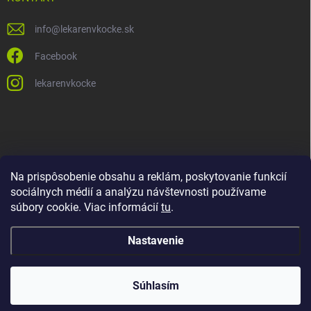
info
@
lekarenvkocke.sk
Facebook
lekarenvkocke
Na prispôsobenie obsahu a reklám, poskytovanie funkcií
sociálnych médií a analýzu návštevnosti používame
súbory cookie. Viac informácií
tu
.
Nastavenie
Súhlasím
Copyright 2026
Lekáreň v KOCKE
. Všetky práva vyhradené.
Upraviť
nastavenie cookies