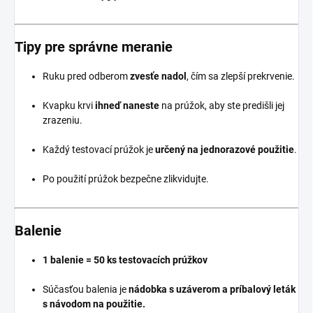
Tipy pre správne meranie
Ruku pred odberom
zvesťe nadol
, čím sa zlepší prekrvenie.
Kvapku krvi
ihneď naneste
na prúžok, aby ste predišli jej
zrazeniu.
Každý testovací prúžok je
určený na jednorazové použitie
.
Po použití prúžok bezpečne zlikvidujte.
Balenie
1 balenie = 50 ks testovacích prúžkov
Súčasťou balenia je
nádobka s uzáverom a príbalový leták
s návodom na použitie.