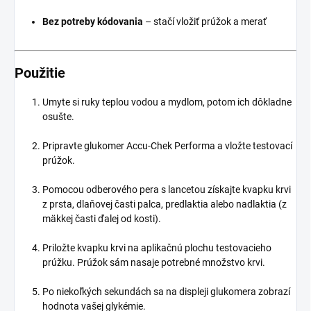
Bez potreby kódovania
– stačí vložiť prúžok a merať
Použitie
Umyte si ruky teplou vodou a mydlom, potom ich dôkladne
osušte.
Pripravte glukomer Accu-Chek Performa a vložte testovací
prúžok.
Pomocou odberového pera s lancetou získajte kvapku krvi
z prsta, dlaňovej časti palca, predlaktia alebo nadlaktia (z
mäkkej časti ďalej od kosti).
Priložte kvapku krvi na aplikačnú plochu testovacieho
prúžku. Prúžok sám nasaje potrebné množstvo krvi.
Po niekoľkých sekundách sa na displeji glukomera zobrazí
hodnota vašej glykémie.