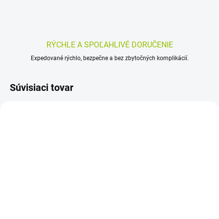
RÝCHLE A SPOĽAHLIVÉ DORUČENIE
Expedované rýchlo, bezpečne a bez zbytočných komplikácií.
Súvisiaci tovar
SKLADOM
SKLADOM
(>5 KS)
(>5 KS)
LEROS DIABETAN 100 g
NástrojeZdravia
GURMAR EXTRA