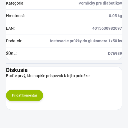
Kategória
:
Pomôcky pre diabetikov
Hmotnosť
:
0.05 kg
EAN
:
4015630982097
Dodatok
:
testovacie prúžky do glukomera 1x50 ks
ŠÚKL
:
D76989
Diskusia
Buďte prvý, kto napíše príspevok k tejto položke.
Pridať komentár