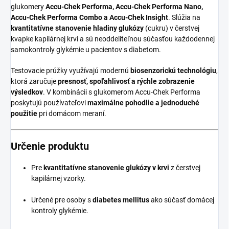
glukomery
Accu-Chek Performa, Accu-Chek Performa Nano,
Accu-Chek Performa Combo a Accu-Chek Insight
. Slúžia na
kvantitatívne stanovenie hladiny glukózy
(cukru) v čerstvej
kvapke kapilárnej krvi a sú neoddeliteľnou súčasťou každodennej
samokontroly glykémie u pacientov s diabetom.
Testovacie prúžky využívajú modernú
biosenzorickú technológiu
,
ktorá zaručuje
presnosť, spoľahlivosť a rýchle zobrazenie
výsledkov
. V kombinácii s glukomerom Accu-Chek Performa
poskytujú používateľovi
maximálne pohodlie a jednoduché
použitie
pri domácom meraní.
Určenie produktu
Pre
kvantitatívne stanovenie glukózy v krvi
z čerstvej
kapilárnej vzorky.
Určené pre osoby s
diabetes mellitus
ako súčasť domácej
kontroly glykémie.