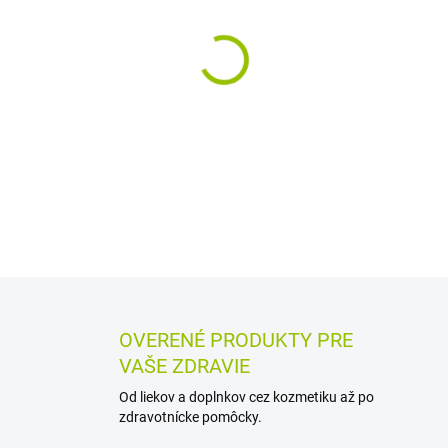
MÔŽEME DORUČIŤ DO:
12.8.2
−
+
Pevná textilná náplasť z bavl
poranení a odrenín. Praktic
dĺžku podľa veľkosti rany, p
DETAILNÉ INFORMÁCIE
MOŽN
OPÝTAŤ SA
STRÁŽIŤ
OVERENÉ PRODUKTY PRE
VAŠE ZDRAVIE
Od liekov a doplnkov cez kozmetiku až po
zdravotnícke pomôcky.