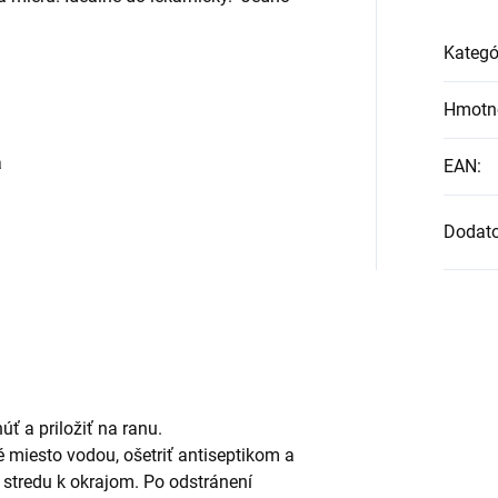
Kategó
Hmotn
á
EAN
:
Dodat
u
ť a priložiť na ranu.
é miesto vodou, ošetriť antiseptikom a
j stredu k okrajom. Po odstránení