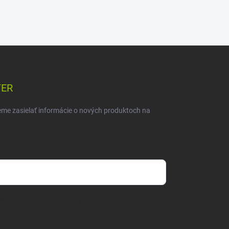
TER
eme zasielať informácie o nových produktoch na
mienkami ochrany osobných údajov