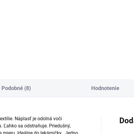
:
cena:
Do košíka
Do košíka
orpčná náplasť na rany so
Cievková hypoalergénna
rilným krytím pomáha prekryť
priedušná fixačná náplasť z
nenie a chrániť ho pred
netkaného textilu na spoľahli
ou a baktériami. Vodeodolné
upevnenie obväzov a ovínadie
vedenie s rozmerom 5 x 7,2 cm
Vďaka rozmeru 1,25 cm x 5 m 
hodné na bežné...
ju možno odstrihnúť na
potrebnú...
Podobné (8)
Hodnotenie
extílie. Náplasť je odolná voči
Dod
 Ľahko sa odstraňuje. Priedušný,
a mieru. Ideálne do lekárničky. Jedno