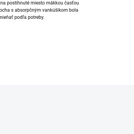
epí na postihnuté miesto mäkkou časťou
plocha s absorpčným vankúšikom bola
ieňať podľa potreby.