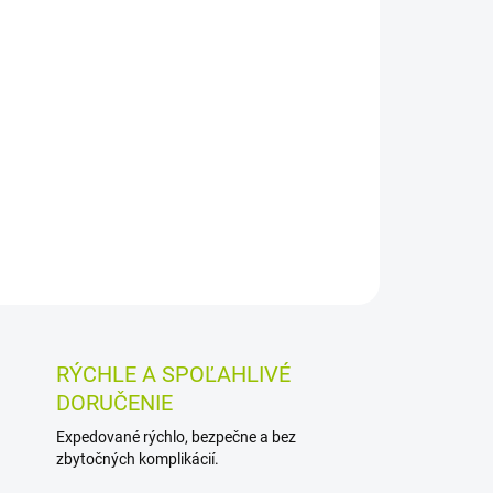
026
MOŽNOSTI DORUČENIA
Pridať do košíka
nenej textílie je vhodná na ošetrenie drobných
ký pás 8 cm x 1 m umožňuje odstrihnúť potrebnú
riedušné prevedenie oceníte v domácej lekárničke.
OSTI VRÁTENIA TOVARU
RÝCHLE A SPOĽAHLIVÉ
DORUČENIE
Expedované rýchlo, bezpečne a bez
zbytočných komplikácií.