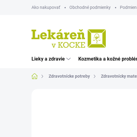
Prejsť
Ako nakupovať
Obchodné podmienky
Podmien
na
obsah
Lieky a zdravie
Kozmetika a kožné probl
Domov
Zdravotnícke potreby
Zdravotnícky mate
Neohodnotené
Podrobnosti hodnote