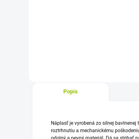
cena:
cena
Do košíka
Sterilné parafínové krytie na rany
Abs
s nízkou priľnavosťou je určené
ste
na ošetrenie exsudujúcich rán,
pora
menších popálenín, tržných rán,
vod
odrenín aj vredov na nohách.
pre
Veľkosť 5 × 5 cm,...
je v
Popis
Náplasť je vyrobená zo silnej bavlnenej t
roztrhnutiu a mechanickému poškodeniu.
odolný a pevný materiál. Dá sa strihať n