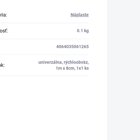
ria
:
Náplaste
osť
:
0.1 kg
4064035061265
univerzálna, rýchloobväz,
ok
:
1m x 8cm, 1x1 ks