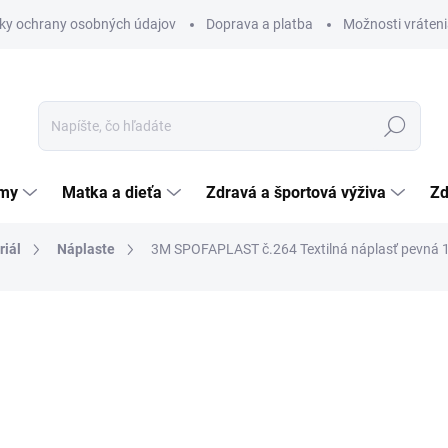
ky ochrany osobných údajov
Doprava a platba
Možnosti vráteni
Hľadať
émy
Matka a dieťa
Zdravá a športová výživa
Zd
riál
Náplaste
3M SPOFAPLAST č.264 Textilná náplasť pevná 1
nia
ZNAČKA:
3M
3,51 €
Jednotková
3,51 € / 1 ks
cena:
SKLADOM
(>5 KS)