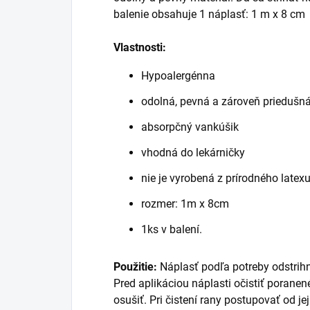
balenie obsahuje 1 náplasť: 1 m x 8 cm
Vlastnosti:
Hypoalergénna
odolná, pevná a zároveň priedušn
absorpčný vankúšik
vhodná do lekárničky
nie je vyrobená z prírodného latex
rozmer: 1m x 8cm
1ks v balení.
Použitie:
Náplasť podľa potreby odstrihnú
Pred aplikáciou náplasti očistiť poranen
osušiť. Pri čistení rany postupovať od je