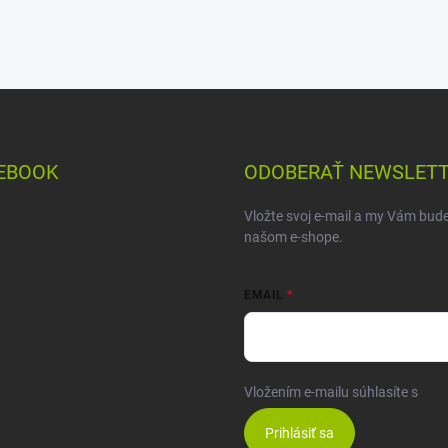
EBOOK
ODOBERAŤ NEWSLET
Vložte svoj e-mail a my Vám bud
našom e-shope.
EMAIL
Vložením e-mailu súhlasíte s
pod
Prihlásiť sa